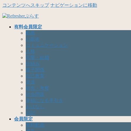
コンテンツへスキップ
ナビゲーションに移動
有料会員限定
動画
心眼術
コミュニケーション
人格
恋愛・結婚
仕組み
親子関係
自己教育
発達
研究・考察
社会問題
幸福になる手引き
おはなし
日記
会員限定
無料動画