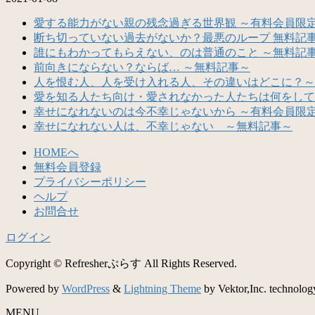
愛する能力がない親の残念過ぎる世界観 ～有料会員限
断ち切っていない過去がないか？最悪のループ 無料記
誰にもわかってもらえない、のは普通のこと ～無料記
前向きにならない？ならば… ～無料記事～
人を恨む人、人を受け入れる人、その違いはどこに？～
愛を知る人たち向け・愛されなかった人たちは何をして
幸せになれないのは今不幸じゃないから ～有料会員限
幸せになれない人は、不幸じゃない ～無料記事～
HOMEへ
無料会員登録
プライバシーポリシー
ヘルプ
お問合せ
ログイン
Copyright © Refresherぷらす All Rights Reserved.
Powered by
WordPress
&
Lightning Theme
by Vektor,Inc. technolog
MENU