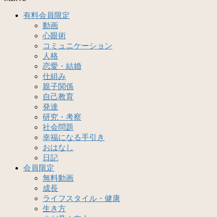
有料会員限定
動画
心眼術
コミュニケーション
人格
恋愛・結婚
仕組み
親子関係
自己教育
発達
研究・考察
社会問題
幸福になる手引き
おはなし
日記
会員限定
無料動画
成長
ライフスタイル・健康
生き方