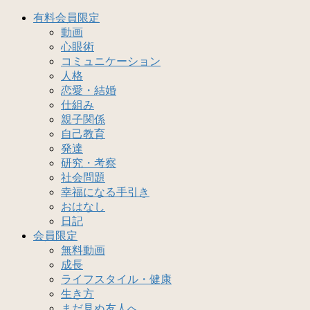
有料会員限定
動画
心眼術
コミュニケーション
人格
恋愛・結婚
仕組み
親子関係
自己教育
発達
研究・考察
社会問題
幸福になる手引き
おはなし
日記
会員限定
無料動画
成長
ライフスタイル・健康
生き方
まだ見ぬ友人へ