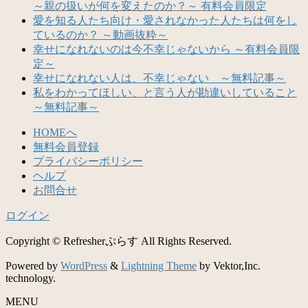
～親の扱いが何を変えたのか？～ 有料会員限定
愛を知る人たち向け・愛されなかった人たちは何をし
ているのか？ ～動画抜粋～
幸せになれないのは今不幸じゃないから ～有料会員限
定～
幸せになれない人は、不幸じゃない ～無料記事～
私をわかってほしい、と言う人が勘違いしていること
～無料記事～
HOMEへ
無料会員登録
プライバシーポリシー
ヘルプ
お問合せ
ログイン
Copyright © Refresherぷらす All Rights Reserved.
Powered by
WordPress
&
Lightning Theme
by Vektor,Inc.
technology.
MENU