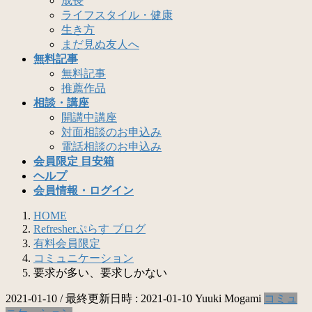
成長
ライフスタイル・健康
生き方
まだ見ぬ友人へ
無料記事
無料記事
推薦作品
相談・講座
開講中講座
対面相談のお申込み
電話相談のお申込み
会員限定 目安箱
ヘルプ
会員情報・ログイン
HOME
Refresherぷらす ブログ
有料会員限定
コミュニケーション
要求が多い、要求しかない
2021-01-10
/ 最終更新日時 :
2021-01-10
Yuuki Mogami
コミュ