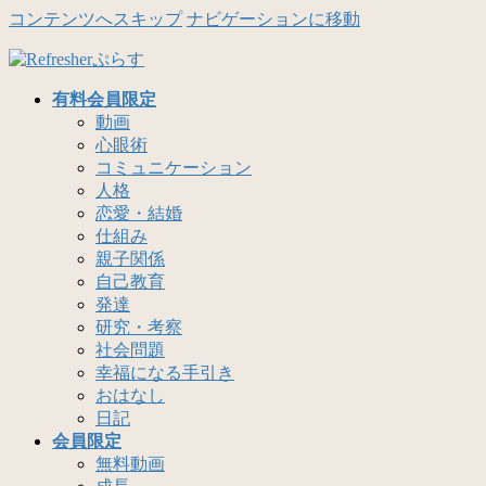
コンテンツへスキップ
ナビゲーションに移動
有料会員限定
動画
心眼術
コミュニケーション
人格
恋愛・結婚
仕組み
親子関係
自己教育
発達
研究・考察
社会問題
幸福になる手引き
おはなし
日記
会員限定
無料動画