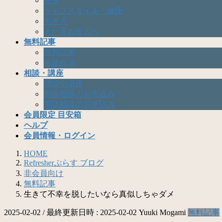
成長
ライフスタイル・健康
生き方
まだ見ぬ友人へ
無料記事
無料記事
推薦作品
相談・講座
開講中講座
対面相談のお申込み
電話相談のお申込み
会員限定 目安箱
ヘルプ
会員情報・ログイン
HOME
Refresherぷらす ブログ
非会員向け
無料記事
生きて不幸を脱したいなら真似しちゃダメ
2025-02-02
/ 最終更新日時 :
2025-02-02
Yuuki Mogami
無料記事