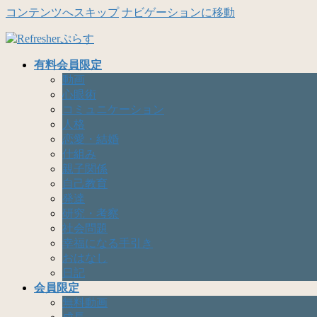
コンテンツへスキップ
ナビゲーションに移動
有料会員限定
動画
心眼術
コミュニケーション
人格
恋愛・結婚
仕組み
親子関係
自己教育
発達
研究・考察
社会問題
幸福になる手引き
おはなし
日記
会員限定
無料動画