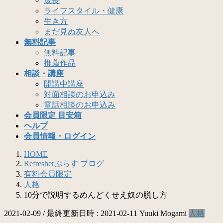
成長
ライフスタイル・健康
生き方
まだ見ぬ友人へ
無料記事
無料記事
推薦作品
相談・講座
開講中講座
対面相談のお申込み
電話相談のお申込み
会員限定 目安箱
ヘルプ
会員情報・ログイン
HOME
Refresherぷらす ブログ
有料会員限定
人格
10分で説明するめんどくせえ奴の脱し方
2021-02-09
/ 最終更新日時 :
2021-02-11
Yuuki Mogami
人格