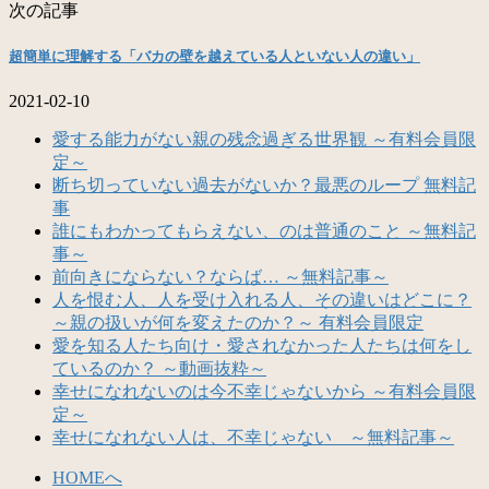
次の記事
超簡単に理解する「バカの壁を越えている人といない人の違い」
2021-02-10
愛する能力がない親の残念過ぎる世界観 ～有料会員限
定～
断ち切っていない過去がないか？最悪のループ 無料記
事
誰にもわかってもらえない、のは普通のこと ～無料記
事～
前向きにならない？ならば… ～無料記事～
人を恨む人、人を受け入れる人、その違いはどこに？
～親の扱いが何を変えたのか？～ 有料会員限定
愛を知る人たち向け・愛されなかった人たちは何をし
ているのか？ ～動画抜粋～
幸せになれないのは今不幸じゃないから ～有料会員限
定～
幸せになれない人は、不幸じゃない ～無料記事～
HOMEへ