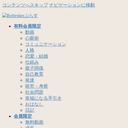
コンテンツへスキップ
ナビゲーションに移動
有料会員限定
動画
心眼術
コミュニケーション
人格
恋愛・結婚
仕組み
親子関係
自己教育
発達
研究・考察
社会問題
幸福になる手引き
おはなし
日記
会員限定
無料動画