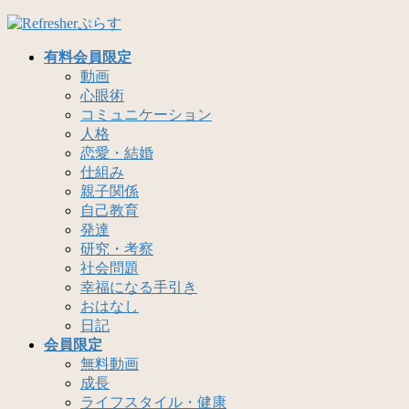
コ
ナ
ン
ビ
有料会員限定
テ
ゲ
動画
ン
ー
心眼術
ツ
シ
コミュニケーション
へ
ョ
人格
ス
ン
恋愛・結婚
キ
に
仕組み
ッ
移
親子関係
プ
動
自己教育
発達
研究・考察
社会問題
幸福になる手引き
おはなし
日記
会員限定
無料動画
成長
ライフスタイル・健康