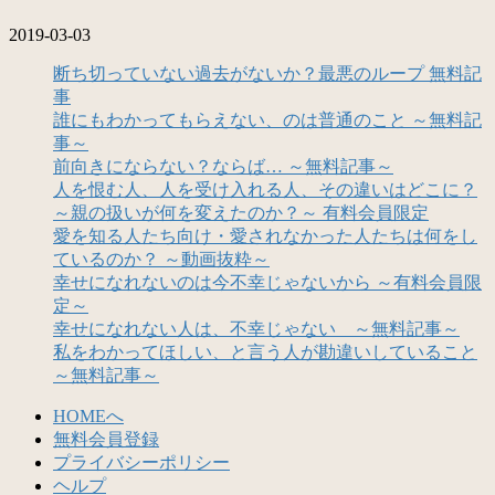
2019-03-03
断ち切っていない過去がないか？最悪のループ 無料記
事
誰にもわかってもらえない、のは普通のこと ～無料記
事～
前向きにならない？ならば… ～無料記事～
人を恨む人、人を受け入れる人、その違いはどこに？
～親の扱いが何を変えたのか？～ 有料会員限定
愛を知る人たち向け・愛されなかった人たちは何をし
ているのか？ ～動画抜粋～
幸せになれないのは今不幸じゃないから ～有料会員限
定～
幸せになれない人は、不幸じゃない ～無料記事～
私をわかってほしい、と言う人が勘違いしていること
～無料記事～
HOMEへ
無料会員登録
プライバシーポリシー
ヘルプ