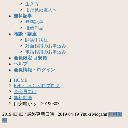
生き方
まだ見ぬ友人へ
無料記事
無料記事
推薦作品
相談・講座
開講中講座
対面相談のお申込み
電話相談のお申込み
会員限定 目安箱
ヘルプ
会員情報・ログイン
HOME
Refresherぷらす ブログ
全会員向け
無料動画
目安箱から 20190303
2019-03-03
/ 最終更新日時 :
2019-04-19
Yuuki Mogami
無料動
画