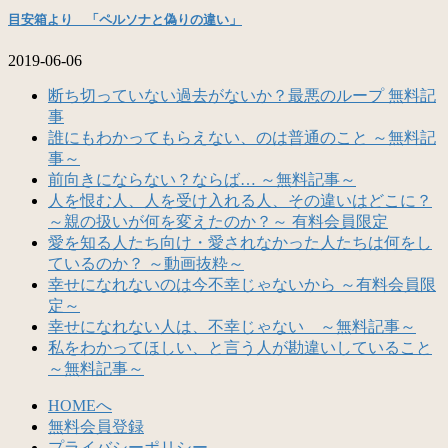
目安箱より 「ペルソナと偽りの違い」
2019-06-06
断ち切っていない過去がないか？最悪のループ 無料記
事
誰にもわかってもらえない、のは普通のこと ～無料記
事～
前向きにならない？ならば… ～無料記事～
人を恨む人、人を受け入れる人、その違いはどこに？
～親の扱いが何を変えたのか？～ 有料会員限定
愛を知る人たち向け・愛されなかった人たちは何をし
ているのか？ ～動画抜粋～
幸せになれないのは今不幸じゃないから ～有料会員限
定～
幸せになれない人は、不幸じゃない ～無料記事～
私をわかってほしい、と言う人が勘違いしていること
～無料記事～
HOMEへ
無料会員登録
プライバシーポリシー