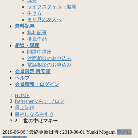
成長
ライフスタイル・健康
生き方
まだ見ぬ友人へ
無料記事
無料記事
推薦作品
相談・講座
開講中講座
対面相談のお申込み
電話相談のお申込み
会員限定 目安箱
ヘルプ
会員情報・ログイン
HOME
Refresherぷらす ブログ
最上記録
幸福になる手引き
2. 世の中はマネー
2019-06-06
/ 最終更新日時 :
2019-06-01
Yuuki Mogami
幸福に