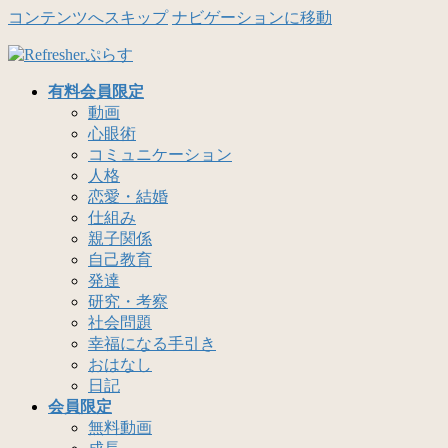
コンテンツへスキップ
ナビゲーションに移動
有料会員限定
動画
心眼術
コミュニケーション
人格
恋愛・結婚
仕組み
親子関係
自己教育
発達
研究・考察
社会問題
幸福になる手引き
おはなし
日記
会員限定
無料動画