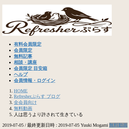
コ
ナ
ン
ビ
テ
ゲ
ン
ー
ツ
シ
へ
ョ
ス
ン
有料会員限定
キ
に
会員限定
ッ
移
無料記事
プ
動
相談・講座
会員限定 目安箱
ヘルプ
会員情報・ログイン
HOME
Refresherぷらす ブログ
全会員向け
無料動画
人は思うより許されて生きている
2019-07-05
/ 最終更新日時 :
2019-07-05
Yuuki Mogami
無料動画