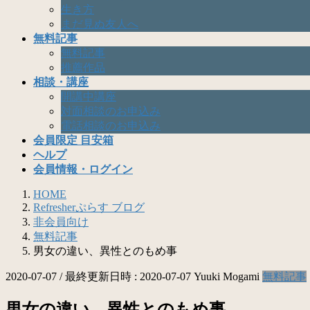
生き方
まだ見ぬ友人へ
無料記事
無料記事
推薦作品
相談・講座
開講中講座
対面相談のお申込み
電話相談のお申込み
会員限定 目安箱
ヘルプ
会員情報・ログイン
HOME
Refresherぷらす ブログ
非会員向け
無料記事
男女の違い、異性とのもめ事
2020-07-07
/ 最終更新日時 :
2020-07-07
Yuuki Mogami
無料記事
男女の違い、異性とのもめ事