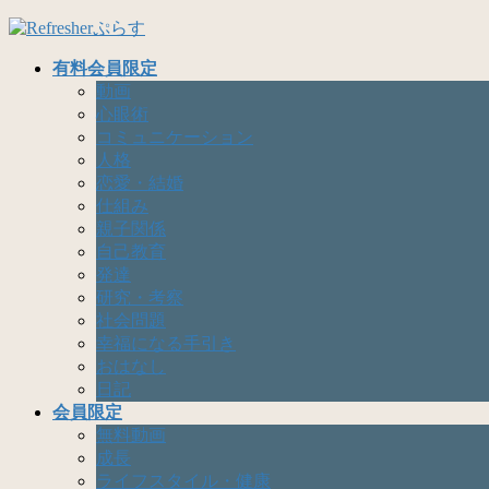
コ
ナ
ン
ビ
有料会員限定
テ
ゲ
動画
ン
ー
心眼術
ツ
シ
コミュニケーション
へ
ョ
人格
ス
ン
恋愛・結婚
キ
に
仕組み
ッ
移
親子関係
プ
動
自己教育
発達
研究・考察
社会問題
幸福になる手引き
おはなし
日記
会員限定
無料動画
成長
ライフスタイル・健康