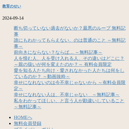
教育のせい
2024-09-14
断ち切っていない過去がないか？最悪のループ 無料記
事
誰にもわかってもらえない、のは普通のこと ～無料記
事～
前向きにならない？ならば… ～無料記事～
人を恨む人、人を受け入れる人、その違いはどこに？
～親の扱いが何を変えたのか？～ 有料会員限定
愛を知る人たち向け・愛されなかった人たちは何をし
ているのか？ ～動画抜粋～
幸せになれないのは今不幸じゃないから ～有料会員限
定～
幸せになれない人は、不幸じゃない ～無料記事～
私をわかってほしい、と言う人が勘違いしていること
～無料記事～
HOMEへ
無料会員登録