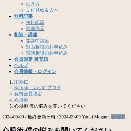
生き方
まだ見ぬ友人へ
無料記事
無料記事
推薦作品
相談・講座
開講中講座
対面相談のお申込み
電話相談のお申込み
会員限定 目安箱
ヘルプ
会員情報・ログイン
HOME
Refresherぷらす ブログ
有料会員限定
心眼術
心眼術 僕の悩みを聞いてください
2024-09-09
/ 最終更新日時 :
2024-09-09
Yuuki Mogami
心眼術
心眼術 僕の悩みを聞いてください