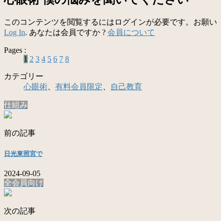
このコンテンツを閲覧するにはログインが必要です。お願い
Log In
. あなたは会員ですか ?
会員について
Pages :
1
2
3
4
5
6
7
8
カテゴリー
心眼術
、
有料会員限定
、
自己教育
仕組み
前の記事
日光東照宮で
2024-09-05
全会員向け
次の記事