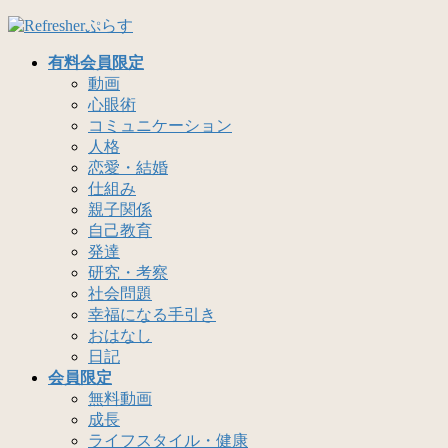
コ
ナ
ン
ビ
有料会員限定
テ
ゲ
動画
ン
ー
心眼術
ツ
シ
コミュニケーション
へ
ョ
人格
ス
ン
恋愛・結婚
キ
に
仕組み
ッ
移
親子関係
プ
動
自己教育
発達
研究・考察
社会問題
幸福になる手引き
おはなし
日記
会員限定
無料動画
成長
ライフスタイル・健康