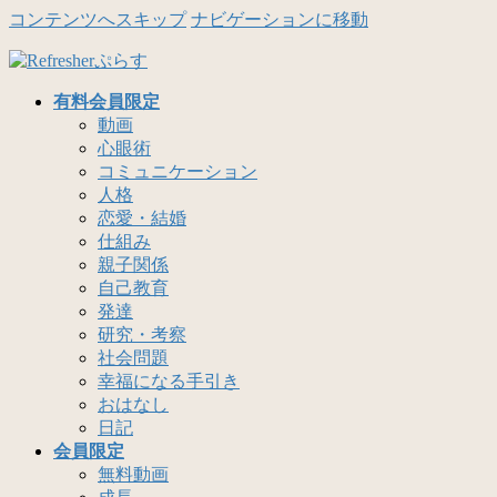
コンテンツへスキップ
ナビゲーションに移動
有料会員限定
動画
心眼術
コミュニケーション
人格
恋愛・結婚
仕組み
親子関係
自己教育
発達
研究・考察
社会問題
幸福になる手引き
おはなし
日記
会員限定
無料動画