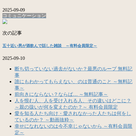
2025-09-09
コミュニケーション
次の記事
五十近い男が酒飲んで話した雑談 ～有料会員限定～
2025-09-10
断ち切っていない過去がないか？最悪のループ 無料記
事
誰にもわかってもらえない、のは普通のこと ～無料記
事～
前向きにならない？ならば… ～無料記事～
人を恨む人、人を受け入れる人、その違いはどこに？
～親の扱いが何を変えたのか？～ 有料会員限定
愛を知る人たち向け・愛されなかった人たちは何をし
ているのか？ ～動画抜粋～
幸せになれないのは今不幸じゃないから ～有料会員限
定～