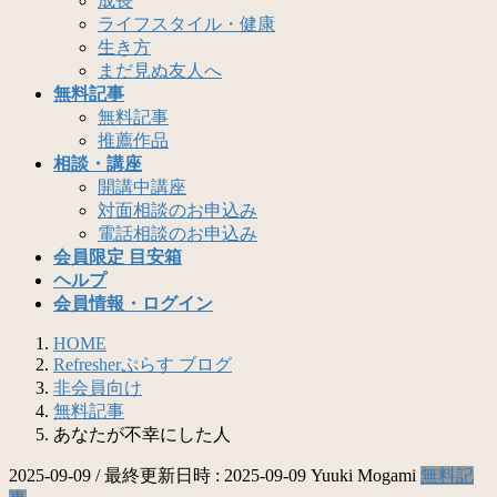
成長
ライフスタイル・健康
生き方
まだ見ぬ友人へ
無料記事
無料記事
推薦作品
相談・講座
開講中講座
対面相談のお申込み
電話相談のお申込み
会員限定 目安箱
ヘルプ
会員情報・ログイン
HOME
Refresherぷらす ブログ
非会員向け
無料記事
あなたが不幸にした人
2025-09-09
/ 最終更新日時 :
2025-09-09
Yuuki Mogami
無料記