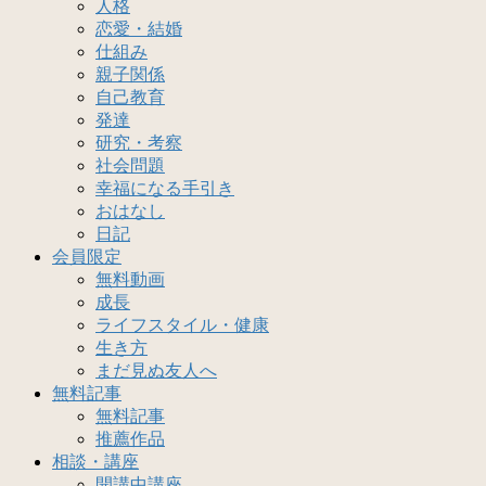
人格
恋愛・結婚
仕組み
親子関係
自己教育
発達
研究・考察
社会問題
幸福になる手引き
おはなし
日記
会員限定
無料動画
成長
ライフスタイル・健康
生き方
まだ見ぬ友人へ
無料記事
無料記事
推薦作品
相談・講座
開講中講座