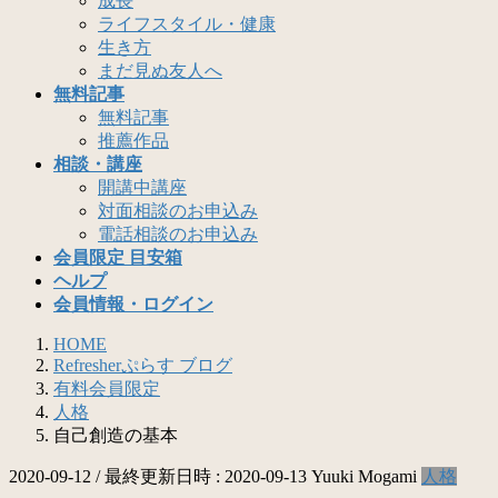
成長
ライフスタイル・健康
生き方
まだ見ぬ友人へ
無料記事
無料記事
推薦作品
相談・講座
開講中講座
対面相談のお申込み
電話相談のお申込み
会員限定 目安箱
ヘルプ
会員情報・ログイン
HOME
Refresherぷらす ブログ
有料会員限定
人格
自己創造の基本
2020-09-12
/ 最終更新日時 :
2020-09-13
Yuuki Mogami
人格