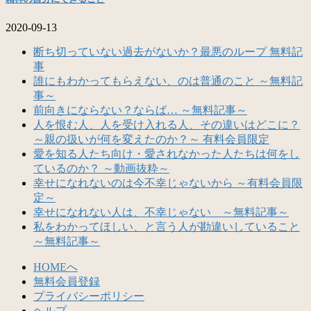
2020-09-13
断ち切っていない過去がないか？最悪のループ 無料記
事
誰にもわかってもらえない、のは普通のこと ～無料記
事～
前向きにならない？ならば… ～無料記事～
人を恨む人、人を受け入れる人、その違いはどこに？
～親の扱いが何を変えたのか？～ 有料会員限定
愛を知る人たち向け・愛されなかった人たちは何をし
ているのか？ ～動画抜粋～
幸せになれないのは今不幸じゃないから ～有料会員限
定～
幸せになれない人は、不幸じゃない ～無料記事～
私をわかってほしい、と言う人が勘違いしていること
～無料記事～
HOMEへ
無料会員登録
プライバシーポリシー
ヘルプ