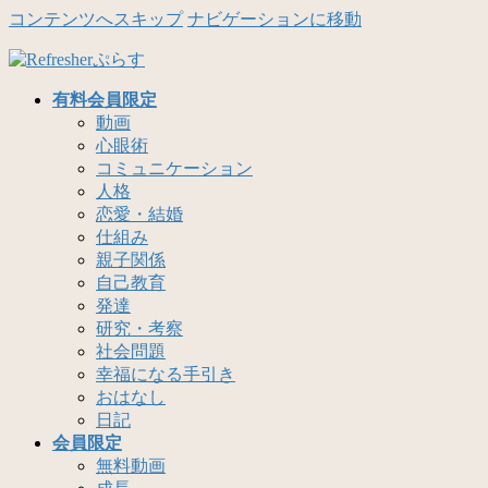
コンテンツへスキップ
ナビゲーションに移動
有料会員限定
動画
心眼術
コミュニケーション
人格
恋愛・結婚
仕組み
親子関係
自己教育
発達
研究・考察
社会問題
幸福になる手引き
おはなし
日記
会員限定
無料動画