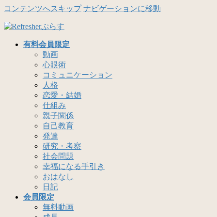
コンテンツへスキップ
ナビゲーションに移動
有料会員限定
動画
心眼術
コミュニケーション
人格
恋愛・結婚
仕組み
親子関係
自己教育
発達
研究・考察
社会問題
幸福になる手引き
おはなし
日記
会員限定
無料動画