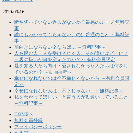
2020-09-16
断ち切っていない過去がないか？最悪のループ 無料記
事
誰にもわかってもらえない、のは普通のこと ～無料記
事～
前向きにならない？ならば… ～無料記事～
人を恨む人、人を受け入れる人、その違いはどこに？
～親の扱いが何を変えたのか？～ 有料会員限定
愛を知る人たち向け・愛されなかった人たちは何をし
ているのか？ ～動画抜粋～
幸せになれないのは今不幸じゃないから ～有料会員限
定～
幸せになれない人は、不幸じゃない ～無料記事～
私をわかってほしい、と言う人が勘違いしていること
～無料記事～
HOMEへ
無料会員登録
プライバシーポリシー
ヘルプ