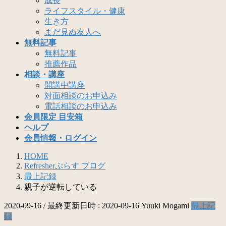
成長
ライフスタイル・健康
生き方
まだ見ぬ友人へ
無料記事
無料記事
推薦作品
相談・講座
開講中講座
対面相談のお申込み
電話相談のお申込み
会員限定 目安箱
ヘルプ
会員情報・ログイン
HOME
Refresherぷらす ブログ
最上記録
親子が逆転している
2020-09-16
/ 最終更新日時 :
2020-09-16
Yuuki Mogami
最上記
録