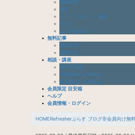
無料動画
成長
ライフスタイル・健康
生き方
まだ見ぬ友人へ
無料記事
無料記事
推薦作品
相談・講座
開講中講座
対面相談のお申込み
電話相談のお申込み
会員限定 目安箱
ヘルプ
会員情報・ログイン
HOME
Refresherぷらす ブログ
非会員向け
無