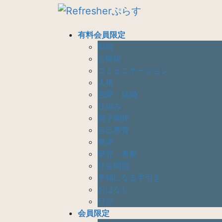
コ
ナ
ン
ビ
テ
ゲ
有料会員限定
ン
ー
動画
ツ
シ
心眼術
へ
ョ
コミュニケーション
ス
ン
人格
キ
に
恋愛・結婚
ッ
移
仕組み
プ
動
親子関係
自己教育
発達
研究・考察
社会問題
幸福になる手引き
おはなし
日記
会員限定