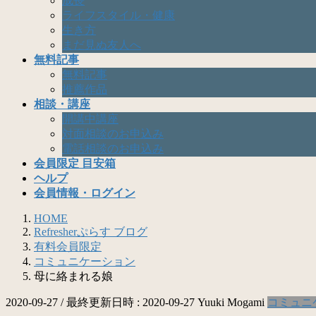
成長
ライフスタイル・健康
生き方
まだ見ぬ友人へ
無料記事
無料記事
推薦作品
相談・講座
開講中講座
対面相談のお申込み
電話相談のお申込み
会員限定 目安箱
ヘルプ
会員情報・ログイン
HOME
Refresherぷらす ブログ
有料会員限定
コミュニケーション
母に絡まれる娘
2020-09-27
/ 最終更新日時 :
2020-09-27
Yuuki Mogami
コミュニ