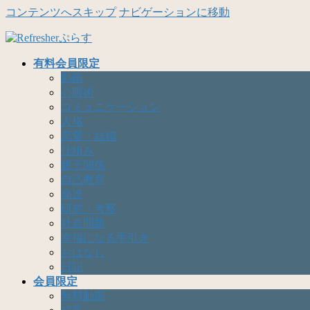
コンテンツへスキップ
ナビゲーションに移動
有料会員限定
動画
心眼術
コミュニケーション
人格
恋愛・結婚
仕組み
親子関係
自己教育
発達
研究・考察
社会問題
幸福になる手引き
おはなし
日記
会員限定
無料動画