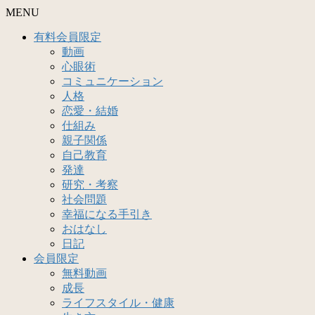
MENU
有料会員限定
動画
心眼術
コミュニケーション
人格
恋愛・結婚
仕組み
親子関係
自己教育
発達
研究・考察
社会問題
幸福になる手引き
おはなし
日記
会員限定
無料動画
成長
ライフスタイル・健康