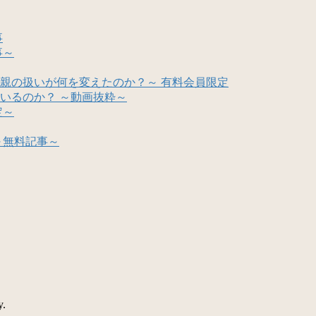
事
事～
親の扱いが何を変えたのか？～ 有料会員限定
いるのか？ ～動画抜粋～
定～
～無料記事～
y.