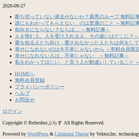
2020-09-27
断ち切っていない過去がないか？最悪のループ 無料記
誰にもわかってもらえない、のは普通のこと ～無料記
前向きにならない？ならば… ～無料記事～
人を恨む人、人を受け入れる人、その違いはどこに？～
愛を知る人たち向け・愛されなかった人たちは何をして
幸せになれないのは今不幸じゃないから ～有料会員限
幸せになれない人は、不幸じゃない ～無料記事～
私をわかってほしい、と言う人が勘違いしていること 
HOMEへ
無料会員登録
プライバシーポリシー
ヘルプ
お問合せ
ログイン
Copyright © Refresherぷらす All Rights Reserved.
Powered by
WordPress
&
Lightning Theme
by Vektor,Inc. technolog