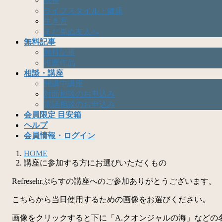
成長
ライフスタイル・健康
生き方
まだ見ぬ友人へ
無料記事
無料記事
推薦作品
相談・講座
開講中講座
対面相談のお申込み
電話相談のお申込み
会員限定 目安箱
ヘルプ
会員情報・ログイン
HOME
講座に参加する方にお選びいただくもの
Refresehrぷらすの講座へのご参加ありがとうございます。
こちらから当日使用するための画像をお選びください。
画像をクリックすると下に「A.クオンジャルの海」などの