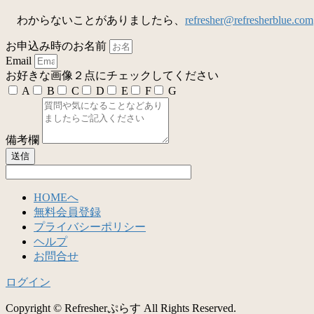
わからないことがありましたら、
refresher@refresherblue.com
お申込み時のお名前
Email
お好きな画像２点にチェックしてください
A
B
C
D
E
F
G
備考欄
送信
HOMEへ
無料会員登録
プライバシーポリシー
ヘルプ
お問合せ
ログイン
Copyright © Refresherぷらす All Rights Reserved.