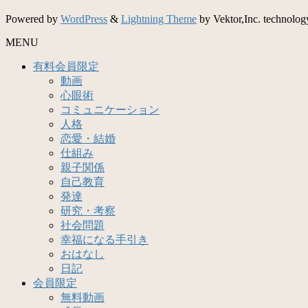
Powered by
WordPress
&
Lightning Theme
by Vektor,Inc. technolog
MENU
有料会員限定
動画
心眼術
コミュニケーション
人格
恋愛・結婚
仕組み
親子関係
自己教育
発達
研究・考察
社会問題
幸福になる手引き
おはなし
日記
会員限定
無料動画