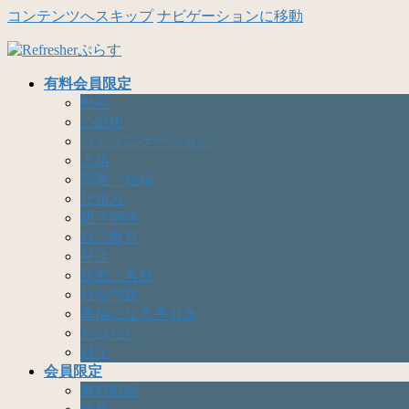
コンテンツへスキップ
ナビゲーションに移動
有料会員限定
動画
心眼術
コミュニケーション
人格
恋愛・結婚
仕組み
親子関係
自己教育
発達
研究・考察
社会問題
幸福になる手引き
おはなし
日記
会員限定
無料動画