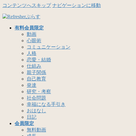
コンテンツへスキップ
ナビゲーションに移動
有料会員限定
動画
心眼術
コミュニケーション
人格
恋愛・結婚
仕組み
親子関係
自己教育
発達
研究・考察
社会問題
幸福になる手引き
おはなし
日記
会員限定
無料動画