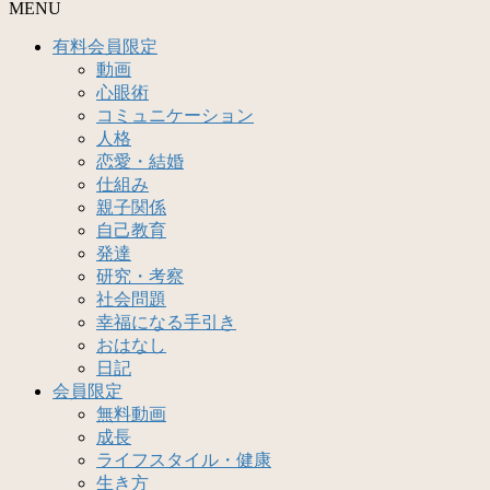
MENU
有料会員限定
動画
心眼術
コミュニケーション
人格
恋愛・結婚
仕組み
親子関係
自己教育
発達
研究・考察
社会問題
幸福になる手引き
おはなし
日記
会員限定
無料動画
成長
ライフスタイル・健康
生き方