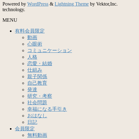
Powered by
WordPress
&
Lightning Theme
by Vektor,Inc.
technology.
MENU
有料会員限定
動画
心眼術
コミュニケーション
人格
恋愛・結婚
仕組み
親子関係
自己教育
発達
研究・考察
社会問題
幸福になる手引き
おはなし
日記
会員限定
無料動画