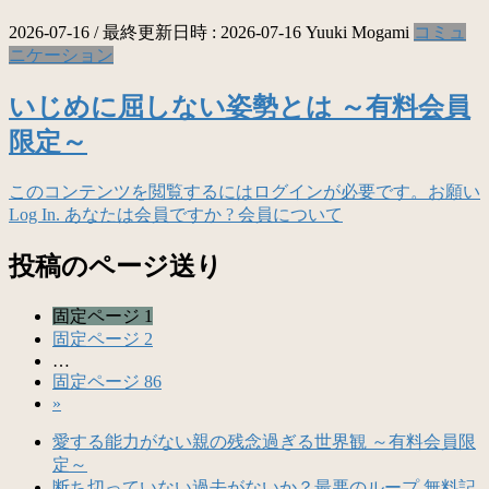
2026-07-16
/ 最終更新日時 :
2026-07-16
Yuuki Mogami
コミュ
ニケーション
いじめに屈しない姿勢とは ～有料会員
限定～
このコンテンツを閲覧するにはログインが必要です。お願い
Log In. あなたは会員ですか ? 会員について
投稿のページ送り
固定ページ
1
固定ページ
2
…
固定ページ
86
»
愛する能力がない親の残念過ぎる世界観 ～有料会員限
定～
断ち切っていない過去がないか？最悪のループ 無料記