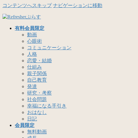
コンテンツへスキップ
ナビゲーションに移動
有料会員限定
動画
心眼術
コミュニケーション
人格
恋愛・結婚
仕組み
親子関係
自己教育
発達
研究・考察
社会問題
幸福になる手引き
おはなし
日記
会員限定
無料動画