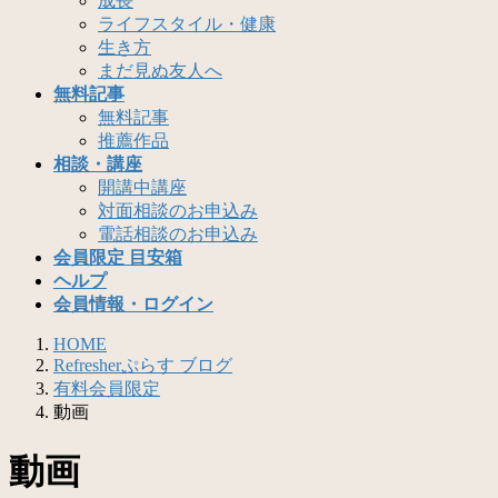
成長
ライフスタイル・健康
生き方
まだ見ぬ友人へ
無料記事
無料記事
推薦作品
相談・講座
開講中講座
対面相談のお申込み
電話相談のお申込み
会員限定 目安箱
ヘルプ
会員情報・ログイン
HOME
Refresherぷらす ブログ
有料会員限定
動画
動画