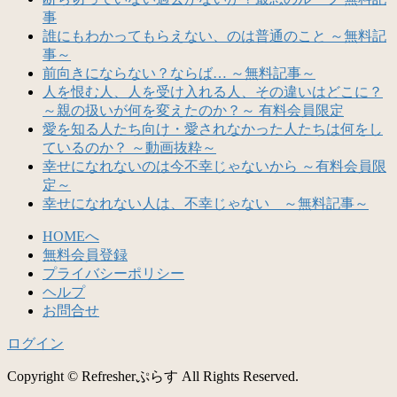
事
誰にもわかってもらえない、のは普通のこと ～無料記
事～
前向きにならない？ならば… ～無料記事～
人を恨む人、人を受け入れる人、その違いはどこに？
～親の扱いが何を変えたのか？～ 有料会員限定
愛を知る人たち向け・愛されなかった人たちは何をし
ているのか？ ～動画抜粋～
幸せになれないのは今不幸じゃないから ～有料会員限
定～
幸せになれない人は、不幸じゃない ～無料記事～
HOMEへ
無料会員登録
プライバシーポリシー
ヘルプ
お問合せ
ログイン
Copyright © Refresherぷらす All Rights Reserved.