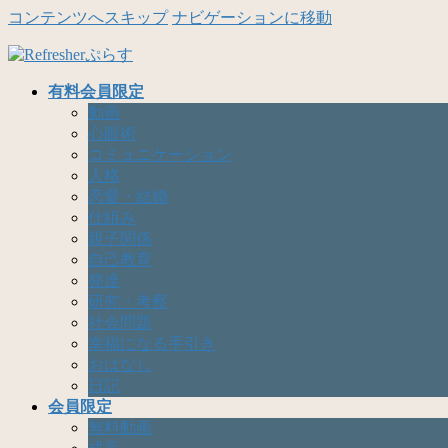
コンテンツへスキップ
ナビゲーションに移動
有料会員限定
動画
心眼術
コミュニケーション
人格
恋愛・結婚
仕組み
親子関係
自己教育
発達
研究・考察
社会問題
幸福になる手引き
おはなし
日記
会員限定
無料動画