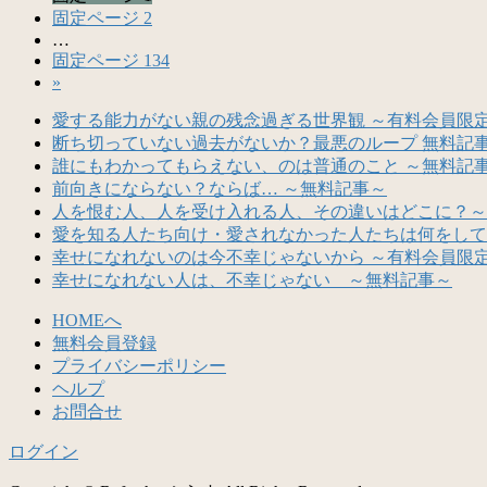
固定ページ
2
…
固定ページ
134
»
愛する能力がない親の残念過ぎる世界観 ～有料会員限
断ち切っていない過去がないか？最悪のループ 無料記
誰にもわかってもらえない、のは普通のこと ～無料記
前向きにならない？ならば… ～無料記事～
人を恨む人、人を受け入れる人、その違いはどこに？～
愛を知る人たち向け・愛されなかった人たちは何をして
幸せになれないのは今不幸じゃないから ～有料会員限
幸せになれない人は、不幸じゃない ～無料記事～
HOMEへ
無料会員登録
プライバシーポリシー
ヘルプ
お問合せ
ログイン