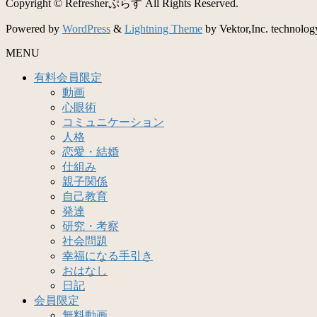
Copyright © Refresherぷらす All Rights Reserved.
Powered by
WordPress
&
Lightning Theme
by Vektor,Inc. technolog
MENU
有料会員限定
動画
心眼術
コミュニケーション
人格
恋愛・結婚
仕組み
親子関係
自己教育
発達
研究・考察
社会問題
幸福になる手引き
おはなし
日記
会員限定
無料動画