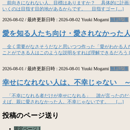
前向きになれない人、目標はありますか？ 具体的に計画
いくのは目指す目的地があるからです。 目指すゴー […]
2026-08-02
/ 最終更新日時 :
2026-08-02
Yuuki Mogami
無料記事
愛を知る人たち向け・愛されなかった人
全く需要がなさそうだなと思いつつ作った「愛がわかる人た
ことができる人はこのような説明をすれば理解できるだろう [
2026-08-01
/ 最終更新日時 :
2026-08-01
Yuuki Mogami
無料記事
幸せになれない人は、不幸じゃない 
「不幸になれる者だけが幸せになれる」 誰が言ったのだ
えば、親に愛されなかった人。不幸じゃないです。 […]
投稿のページ送り
固定ページ
1