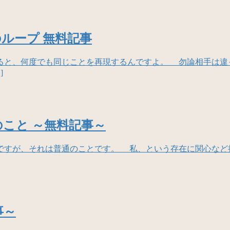
ループ 無料記事
と、何度でも同じことを再現するんですよ。 勿論相手は違
]
こと ～無料記事～
ですが、それは普通のことです。 私、という存在に関心など
事～