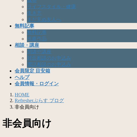
成長
ライフスタイル・健康
生き方
まだ見ぬ友人へ
無料記事
無料記事
推薦作品
相談・講座
開講中講座
対面相談のお申込み
電話相談のお申込み
会員限定 目安箱
ヘルプ
会員情報・ログイン
HOME
Refresherぷらす ブログ
非会員向け
非会員向け