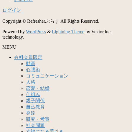
ログイン
Copyright © Refresherぷらす All Rights Reserved.
Powered by
WordPress
&
Lightning Theme
by Vektor,Inc.
technology.
MENU
有料会員限定
動画
心眼術
コミュニケーション
人格
恋愛・結婚
仕組み
親子関係
自己教育
発達
研究・考察
社会問題
幸福になる手引き