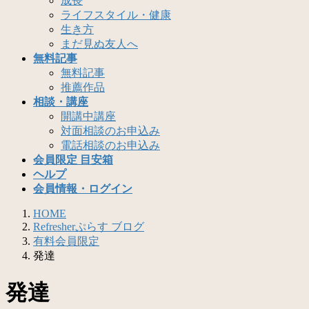
成長
ライフスタイル・健康
生き方
まだ見ぬ友人へ
無料記事
無料記事
推薦作品
相談・講座
開講中講座
対面相談のお申込み
電話相談のお申込み
会員限定 目安箱
ヘルプ
会員情報・ログイン
HOME
Refresherぷらす ブログ
有料会員限定
発達
発達