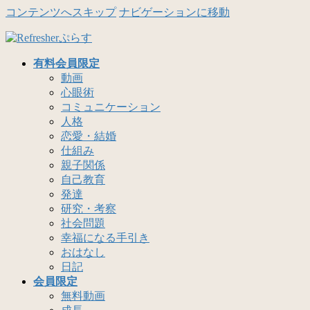
コンテンツへスキップ
ナビゲーションに移動
有料会員限定
動画
心眼術
コミュニケーション
人格
恋愛・結婚
仕組み
親子関係
自己教育
発達
研究・考察
社会問題
幸福になる手引き
おはなし
日記
会員限定
無料動画