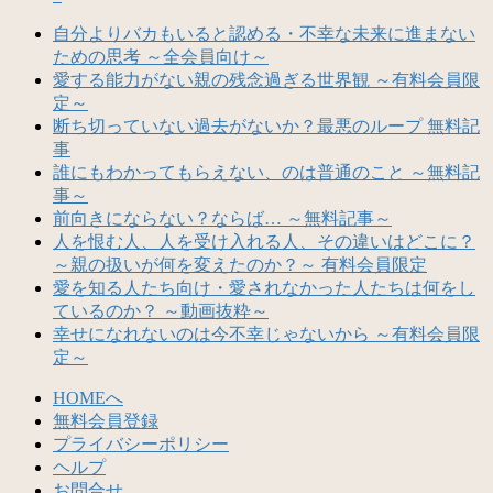
自分よりバカもいると認める・不幸な未来に進まない
ための思考 ～全会員向け～
愛する能力がない親の残念過ぎる世界観 ～有料会員限
定～
断ち切っていない過去がないか？最悪のループ 無料記
事
誰にもわかってもらえない、のは普通のこと ～無料記
事～
前向きにならない？ならば… ～無料記事～
人を恨む人、人を受け入れる人、その違いはどこに？
～親の扱いが何を変えたのか？～ 有料会員限定
愛を知る人たち向け・愛されなかった人たちは何をし
ているのか？ ～動画抜粋～
幸せになれないのは今不幸じゃないから ～有料会員限
定～
HOMEへ
無料会員登録
プライバシーポリシー
ヘルプ
お問合せ