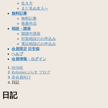
生き方
まだ見ぬ友人へ
無料記事
無料記事
推薦作品
相談・講座
開講中講座
対面相談のお申込み
電話相談のお申込み
会員限定 目安箱
ヘルプ
会員情報・ログイン
HOME
Refresherぷらす ブログ
非会員向け
日記
日記