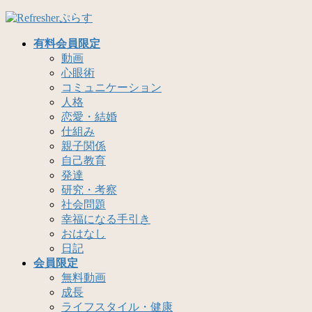
コ
ナ
ン
ビ
有料会員限定
テ
ゲ
動画
ン
ー
心眼術
ツ
シ
コミュニケーション
へ
ョ
人格
ス
ン
恋愛・結婚
キ
に
仕組み
ッ
移
親子関係
プ
動
自己教育
発達
研究・考察
社会問題
幸福になる手引き
おはなし
日記
会員限定
無料動画
成長
ライフスタイル・健康