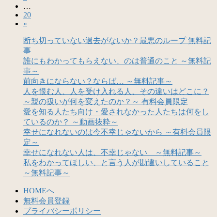
稿
…
定
ペ
固
20
ペ
ー
の
»
定
ー
ジ
ペ
ペ
ジ
断ち切っていない過去がないか？最悪のループ 無料記
ー
事
ー
ジ
誰にもわかってもらえない、のは普通のこと ～無料記
ジ
事～
前向きにならない？ならば… ～無料記事～
送
人を恨む人、人を受け入れる人、その違いはどこに？
り
～親の扱いが何を変えたのか？～ 有料会員限定
愛を知る人たち向け・愛されなかった人たちは何をし
ているのか？ ～動画抜粋～
幸せになれないのは今不幸じゃないから ～有料会員限
定～
幸せになれない人は、不幸じゃない ～無料記事～
私をわかってほしい、と言う人が勘違いしていること
～無料記事～
HOMEへ
無料会員登録
プライバシーポリシー