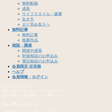
無料動画
成長
ライフスタイル・健康
生き方
まだ見ぬ友人へ
無料記事
無料記事
推薦作品
相談・講座
開講中講座
対面相談のお申込み
電話相談のお申込み
会員限定 目安箱
ヘルプ
会員情報・ログイン
Refresherぷらすでは
慈悲と愛を持って心安らかに生きられるよう
智慧や知識、心理や真理について配信しています
最上 雄基 プロフィール