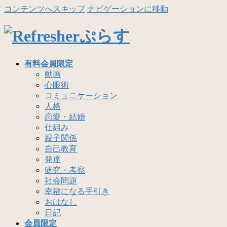
コンテンツへスキップ
ナビゲーションに移動
有料会員限定
動画
心眼術
コミュニケーション
人格
恋愛・結婚
仕組み
親子関係
自己教育
発達
研究・考察
社会問題
幸福になる手引き
おはなし
日記
会員限定