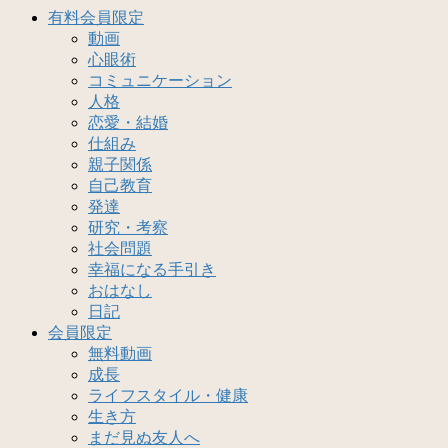
有料会員限定
動画
心眼術
コミュニケーション
人格
恋愛・結婚
仕組み
親子関係
自己教育
発達
研究・考察
社会問題
幸福になる手引き
おはなし
日記
会員限定
無料動画
成長
ライフスタイル・健康
生き方
まだ見ぬ友人へ