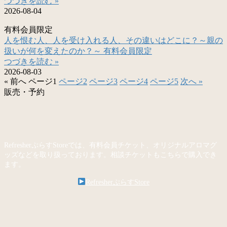
つづきを読む »
2026-08-04
有料会員限定
人を恨む人、人を受け入れる人、その違いはどこに？～親の
扱いが何を変えたのか？～ 有料会員限定
つづきを読む »
2026-08-03
« 前へ
ページ
1
ページ
2
ページ
3
ページ
4
ページ
5
次へ »
販売・予約
RefresherぷらすStoreでは、有料会員チケット、オリジナルアロマグ
ッズなどを取り扱っております。相談チケットもこちらで購入でき
ます。
RefresherぷらすStore