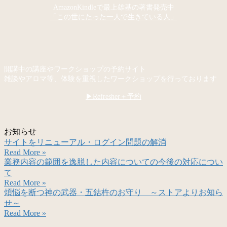
AmazonKindleで最上雄基の著書発売中
「この世にたった一人で生きている人」
開講中の講座やワークショップの予約サイト
雑談やアロマ等、体験を重視したワークショップを行っております
▶Refresher＋予約
お知らせ
サイトをリニューアル・ログイン問題の解消
Read More »
業務内容の範囲を逸脱した内容についての今後の対応につい
て
Read More »
煩悩を断つ神の武器・五鈷杵のお守り ～ストアよりお知ら
せ～
Read More »