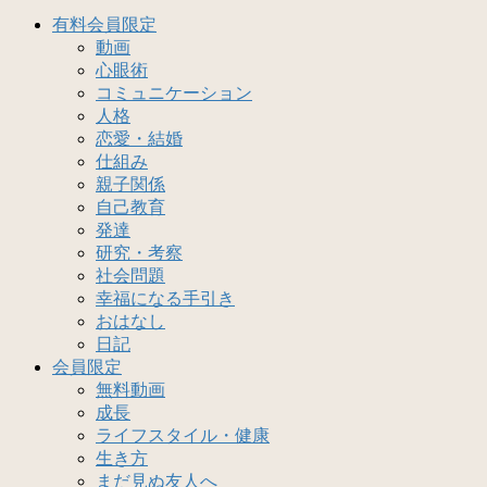
有料会員限定
動画
心眼術
コミュニケーション
人格
恋愛・結婚
仕組み
親子関係
自己教育
発達
研究・考察
社会問題
幸福になる手引き
おはなし
日記
会員限定
無料動画
成長
ライフスタイル・健康
生き方
まだ見ぬ友人へ