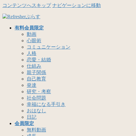
コンテンツへスキップ
ナビゲーションに移動
有料会員限定
動画
心眼術
コミュニケーション
人格
恋愛・結婚
仕組み
親子関係
自己教育
発達
研究・考察
社会問題
幸福になる手引き
おはなし
日記
会員限定
無料動画