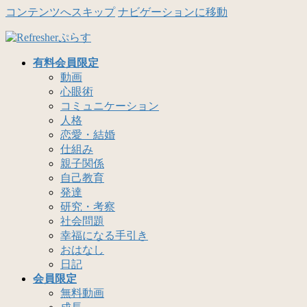
コンテンツへスキップ
ナビゲーションに移動
有料会員限定
動画
心眼術
コミュニケーション
人格
恋愛・結婚
仕組み
親子関係
自己教育
発達
研究・考察
社会問題
幸福になる手引き
おはなし
日記
会員限定
無料動画