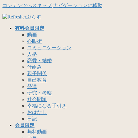
コンテンツへスキップ
ナビゲーションに移動
有料会員限定
動画
心眼術
コミュニケーション
人格
恋愛・結婚
仕組み
親子関係
自己教育
発達
研究・考察
社会問題
幸福になる手引き
おはなし
日記
会員限定
無料動画