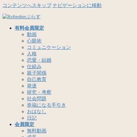
コンテンツへスキップ
ナビゲーションに移動
有料会員限定
動画
心眼術
コミュニケーション
人格
恋愛・結婚
仕組み
親子関係
自己教育
発達
研究・考察
社会問題
幸福になる手引き
おはなし
日記
会員限定
無料動画