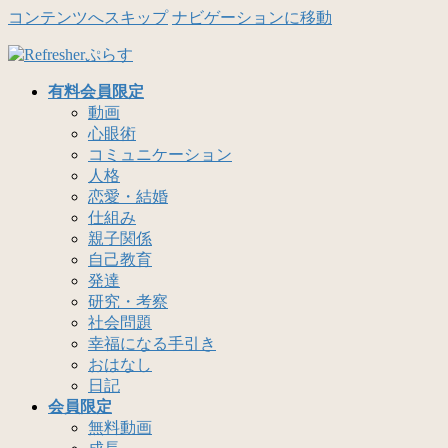
コンテンツへスキップ
ナビゲーションに移動
有料会員限定
動画
心眼術
コミュニケーション
人格
恋愛・結婚
仕組み
親子関係
自己教育
発達
研究・考察
社会問題
幸福になる手引き
おはなし
日記
会員限定
無料動画