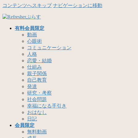
コンテンツへスキップ
ナビゲーションに移動
有料会員限定
動画
心眼術
コミュニケーション
人格
恋愛・結婚
仕組み
親子関係
自己教育
発達
研究・考察
社会問題
幸福になる手引き
おはなし
日記
会員限定
無料動画