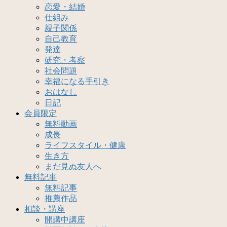
恋愛・結婚
仕組み
親子関係
自己教育
発達
研究・考察
社会問題
幸福になる手引き
おはなし
日記
会員限定
無料動画
成長
ライフスタイル・健康
生き方
まだ見ぬ友人へ
無料記事
無料記事
推薦作品
相談・講座
開講中講座