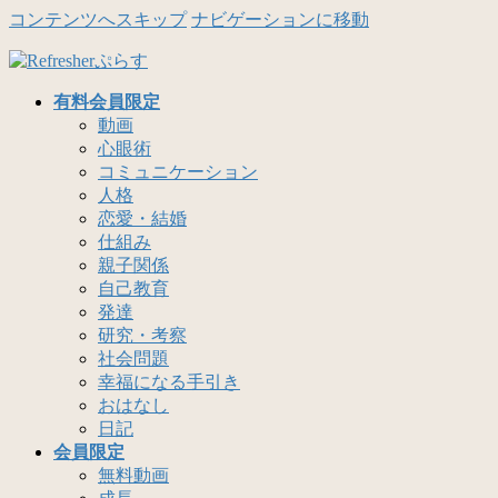
コンテンツへスキップ
ナビゲーションに移動
有料会員限定
動画
心眼術
コミュニケーション
人格
恋愛・結婚
仕組み
親子関係
自己教育
発達
研究・考察
社会問題
幸福になる手引き
おはなし
日記
会員限定
無料動画