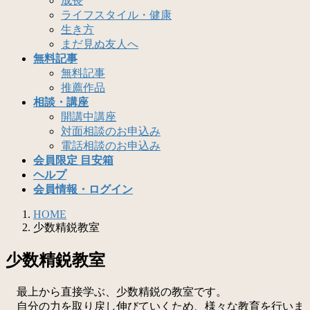
成長
ライフスタイル・健康
生き方
まだ見ぬ友人へ
無料記事
無料記事
推薦作品
相談・講座
開講中講座
対面相談のお申込み
電話相談のお申込み
会員限定 目安箱
ヘルプ
会員情報・ログイン
HOME
少数精鋭教室
少数精鋭教室
最上から直接学ぶ、少数精鋭の教室です。
自分の力を取り戻し伸びていくため、様々な教育を行いま