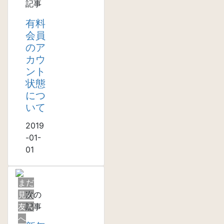
記事
有料
会員
のア
カウ
ント
状態
につ
いて
2019
-01-
01
まだ
見ぬ
次の
友人
記事
へ