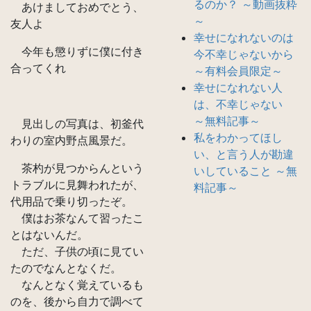
るのか？ ～動画抜粋
あけましておめでとう、
～
友人よ
幸せになれないのは
今年も懲りずに僕に付き
今不幸じゃないから
合ってくれ
～有料会員限定～
幸せになれない人
は、不幸じゃない
～無料記事～
見出しの写真は、初釜代
私をわかってほし
わりの室内野点風景だ。
い、と言う人が勘違
茶杓が見つからんという
いしていること ～無
トラブルに見舞われたが、
料記事～
代用品で乗り切ったぞ。
僕はお茶なんて習ったこ
とはないんだ。
ただ、子供の頃に見てい
たのでなんとなくだ。
なんとなく覚えているも
のを、後から自力で調べて