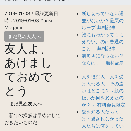
2019-01-03
/ 最終更新日
断ち切っていない過
時 :
2019-01-03
Yuuki
去がないか？最悪の
Mogami
ループ 無料記事
誰にもわかってもら
まだ見ぬ友人へ
えない、のは普通の
友人よ、
こと ～無料記事～
前向きにならない？
あけまし
ならば… ～無料記事
～
ておめで
人を恨む人、人を受
け入れる人、その違
とう
いはどこに？～親の
扱いが何を変えたの
まだ見ぬ友人へ
か？～ 有料会員限定
愛を知る人たち向
新年の挨拶は早めにして
け・愛されなかった
おきたいものだ
人たちは何をしてい