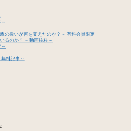
事
事～
親の扱いが何を変えたのか？～ 有料会員限定
いるのか？ ～動画抜粋～
定～
～無料記事～
y.