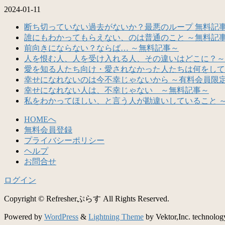
2024-01-11
断ち切っていない過去がないか？最悪のループ 無料記
誰にもわかってもらえない、のは普通のこと ～無料記
前向きにならない？ならば… ～無料記事～
人を恨む人、人を受け入れる人、その違いはどこに？～
愛を知る人たち向け・愛されなかった人たちは何をして
幸せになれないのは今不幸じゃないから ～有料会員限
幸せになれない人は、不幸じゃない ～無料記事～
私をわかってほしい、と言う人が勘違いしていること 
HOMEへ
無料会員登録
プライバシーポリシー
ヘルプ
お問合せ
ログイン
Copyright © Refresherぷらす All Rights Reserved.
Powered by
WordPress
&
Lightning Theme
by Vektor,Inc. technolog