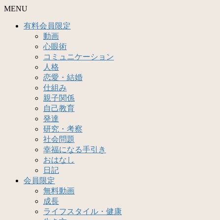
MENU
有料会員限定
動画
心眼術
コミュニケーション
人格
恋愛・結婚
仕組み
親子関係
自己教育
発達
研究・考察
社会問題
幸福になる手引き
おはなし
日記
会員限定
無料動画
成長
ライフスタイル・健康