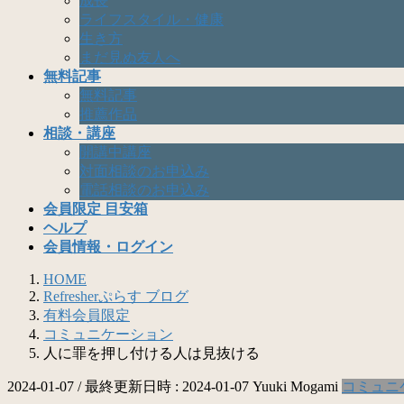
成長
ライフスタイル・健康
生き方
まだ見ぬ友人へ
無料記事
無料記事
推薦作品
相談・講座
開講中講座
対面相談のお申込み
電話相談のお申込み
会員限定 目安箱
ヘルプ
会員情報・ログイン
HOME
Refresherぷらす ブログ
有料会員限定
コミュニケーション
人に罪を押し付ける人は見抜ける
2024-01-07
/ 最終更新日時 :
2024-01-07
Yuuki Mogami
コミュニ