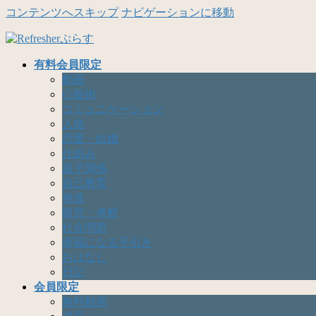
コンテンツへスキップ
ナビゲーションに移動
有料会員限定
動画
心眼術
コミュニケーション
人格
恋愛・結婚
仕組み
親子関係
自己教育
発達
研究・考察
社会問題
幸福になる手引き
おはなし
日記
会員限定
無料動画