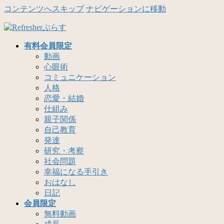
コンテンツへスキップ
ナビゲーションに移動
有料会員限定
動画
心眼術
コミュニケーション
人格
恋愛・結婚
仕組み
親子関係
自己教育
発達
研究・考察
社会問題
幸福になる手引き
おはなし
日記
会員限定
無料動画