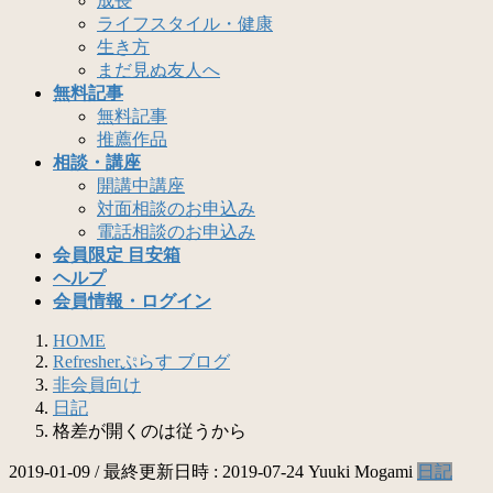
成長
ライフスタイル・健康
生き方
まだ見ぬ友人へ
無料記事
無料記事
推薦作品
相談・講座
開講中講座
対面相談のお申込み
電話相談のお申込み
会員限定 目安箱
ヘルプ
会員情報・ログイン
HOME
Refresherぷらす ブログ
非会員向け
日記
格差が開くのは従うから
2019-01-09
/ 最終更新日時 :
2019-07-24
Yuuki Mogami
日記