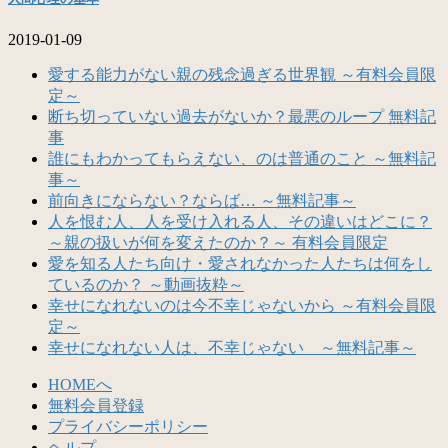
2019-01-09
愛する能力がない親の残念過ぎる世界観 ～有料会員限
定～
断ち切っていない過去がないか？最悪のループ 無料記
事
誰にもわかってもらえない、のは普通のこと ～無料記
事～
前向きにならない？ならば… ～無料記事～
人を恨む人、人を受け入れる人、その違いはどこに？
～親の扱いが何を変えたのか？～ 有料会員限定
愛を知る人たち向け・愛されなかった人たちは何をし
ているのか？ ～動画抜粋～
幸せになれないのは今不幸じゃないから ～有料会員限
定～
幸せになれない人は、不幸じゃない ～無料記事～
HOMEへ
無料会員登録
プライバシーポリシー
ヘルプ