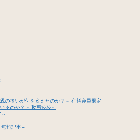
事
事～
親の扱いが何を変えたのか？～ 有料会員限定
いるのか？ ～動画抜粋～
定～
～無料記事～