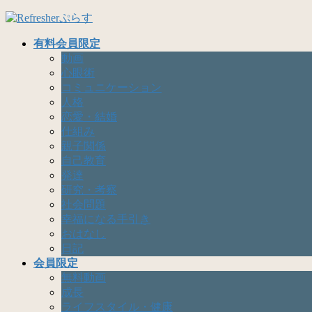
コ
ナ
ン
ビ
有料会員限定
テ
ゲ
動画
ン
ー
心眼術
ツ
シ
コミュニケーション
へ
ョ
人格
ス
ン
恋愛・結婚
キ
に
仕組み
ッ
移
親子関係
プ
動
自己教育
発達
研究・考察
社会問題
幸福になる手引き
おはなし
日記
会員限定
無料動画
成長
ライフスタイル・健康