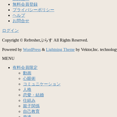
無料会員登録
プライバシーポリシー
ヘルプ
お問合せ
ログイン
Copyright © Refresherぷらす All Rights Reserved.
Powered by
WordPress
&
Lightning Theme
by Vektor,Inc. technolog
MENU
有料会員限定
動画
心眼術
コミュニケーション
人格
恋愛・結婚
仕組み
親子関係
自己教育
発達