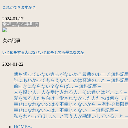
これができますか？
2024-01-17
幸福になる手引き
次の記事
いじめをする人はなぜいじめをしても平気なのか
2024-01-22
断ち切っていない過去がないか？最悪のループ 無料記
誰にもわかってもらえない、のは普通のこと ～無料記
前向きにならない？ならば… ～無料記事～
人を恨む人、人を受け入れる人、その違いはどこに？～
愛を知る人たち向け・愛されなかった人たちは何をして
幸せになれないのは今不幸じゃないから ～有料会員限
幸せになれない人は、不幸じゃない ～無料記事～
私をわかってほしい、と言う人が勘違いしていること 
HOMEへ