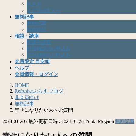
生き方
まだ見ぬ友人へ
無料記事
無料記事
推薦作品
相談・講座
開講中講座
対面相談のお申込み
電話相談のお申込み
会員限定 目安箱
ヘルプ
会員情報・ログイン
HOME
Refresherぷらす ブログ
非会員向け
無料記事
幸せになりたい人への質問
2024-01-20
/ 最終更新日時 :
2024-01-20
Yuuki Mogami
無料記事
幸せになりたい人への質問