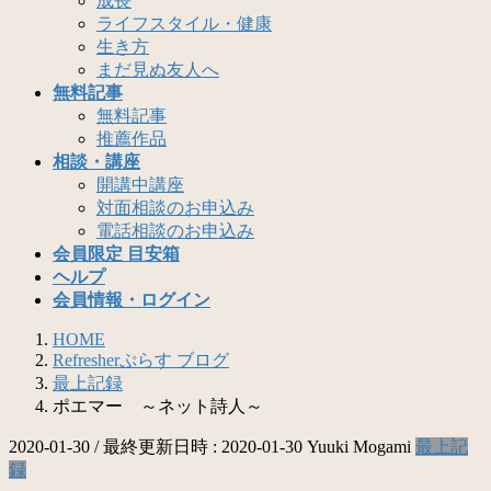
成長
ライフスタイル・健康
生き方
まだ見ぬ友人へ
無料記事
無料記事
推薦作品
相談・講座
開講中講座
対面相談のお申込み
電話相談のお申込み
会員限定 目安箱
ヘルプ
会員情報・ログイン
HOME
Refresherぷらす ブログ
最上記録
ポエマー ～ネット詩人～
2020-01-30
/ 最終更新日時 :
2020-01-30
Yuuki Mogami
最上記
録