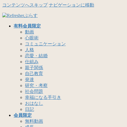
コンテンツへスキップ
ナビゲーションに移動
有料会員限定
動画
心眼術
コミュニケーション
人格
恋愛・結婚
仕組み
親子関係
自己教育
発達
研究・考察
社会問題
幸福になる手引き
おはなし
日記
会員限定
無料動画