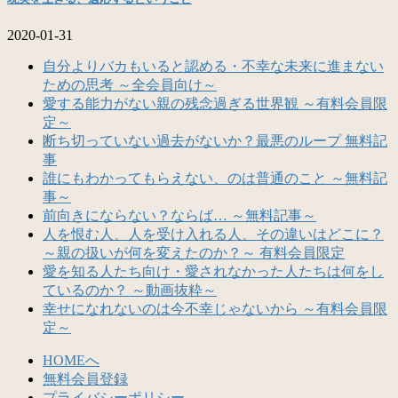
2020-01-31
自分よりバカもいると認める・不幸な未来に進まない
ための思考 ～全会員向け～
愛する能力がない親の残念過ぎる世界観 ～有料会員限
定～
断ち切っていない過去がないか？最悪のループ 無料記
事
誰にもわかってもらえない、のは普通のこと ～無料記
事～
前向きにならない？ならば… ～無料記事～
人を恨む人、人を受け入れる人、その違いはどこに？
～親の扱いが何を変えたのか？～ 有料会員限定
愛を知る人たち向け・愛されなかった人たちは何をし
ているのか？ ～動画抜粋～
幸せになれないのは今不幸じゃないから ～有料会員限
定～
HOMEへ
無料会員登録
プライバシーポリシー