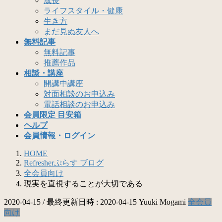
成長
ライフスタイル・健康
生き方
まだ見ぬ友人へ
無料記事
無料記事
推薦作品
相談・講座
開講中講座
対面相談のお申込み
電話相談のお申込み
会員限定 目安箱
ヘルプ
会員情報・ログイン
HOME
Refresherぷらす ブログ
全会員向け
現実を直視することが大切である
2020-04-15
/ 最終更新日時 :
2020-04-15
Yuuki Mogami
全会員
向け