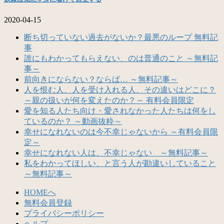
2020-04-15
断ち切っていない過去がないか？最悪のループ 無料記
事
誰にもわかってもらえない、のは普通のこと ～無料記
事～
前向きにならない？ならば… ～無料記事～
人を恨む人、人を受け入れる人、その違いはどこに？
～親の扱いが何を変えたのか？～ 有料会員限定
愛を知る人たち向け・愛されなかった人たちは何をし
ているのか？ ～動画抜粋～
幸せになれないのは今不幸じゃないから ～有料会員限
定～
幸せになれない人は、不幸じゃない ～無料記事～
私をわかってほしい、と言う人が勘違いしていること
～無料記事～
HOMEへ
無料会員登録
プライバシーポリシー
ヘルプ