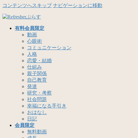
コンテンツへスキップ
ナビゲーションに移動
有料会員限定
動画
心眼術
コミュニケーション
人格
恋愛・結婚
仕組み
親子関係
自己教育
発達
研究・考察
社会問題
幸福になる手引き
おはなし
日記
会員限定
無料動画