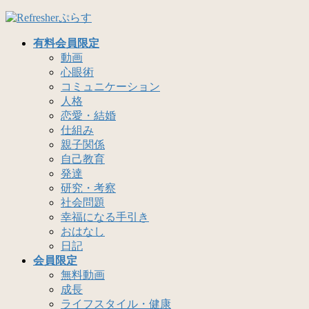
コ
ナ
ン
ビ
有料会員限定
テ
ゲ
動画
ン
ー
心眼術
ツ
シ
コミュニケーション
へ
ョ
人格
ス
ン
恋愛・結婚
キ
に
仕組み
ッ
移
親子関係
プ
動
自己教育
発達
研究・考察
社会問題
幸福になる手引き
おはなし
日記
会員限定
無料動画
成長
ライフスタイル・健康