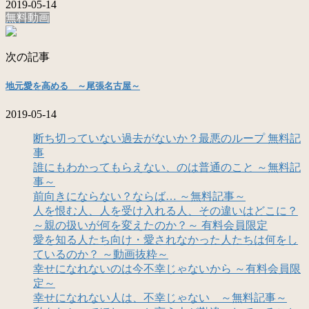
2019-05-14
無料動画
次の記事
地元愛を高める ～尾張名古屋～
2019-05-14
断ち切っていない過去がないか？最悪のループ 無料記
事
誰にもわかってもらえない、のは普通のこと ～無料記
事～
前向きにならない？ならば… ～無料記事～
人を恨む人、人を受け入れる人、その違いはどこに？
～親の扱いが何を変えたのか？～ 有料会員限定
愛を知る人たち向け・愛されなかった人たちは何をし
ているのか？ ～動画抜粋～
幸せになれないのは今不幸じゃないから ～有料会員限
定～
幸せになれない人は、不幸じゃない ～無料記事～