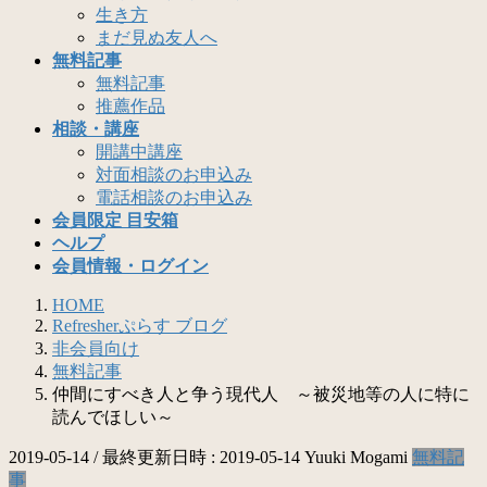
生き方
まだ見ぬ友人へ
無料記事
無料記事
推薦作品
相談・講座
開講中講座
対面相談のお申込み
電話相談のお申込み
会員限定 目安箱
ヘルプ
会員情報・ログイン
HOME
Refresherぷらす ブログ
非会員向け
無料記事
仲間にすべき人と争う現代人 ～被災地等の人に特に
読んでほしい～
2019-05-14
/ 最終更新日時 :
2019-05-14
Yuuki Mogami
無料記
事