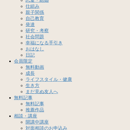
恋愛・結婚
仕組み
親子関係
自己教育
発達
研究・考察
社会問題
幸福になる手引き
おはなし
日記
会員限定
無料動画
成長
ライフスタイル・健康
生き方
まだ見ぬ友人へ
無料記事
無料記事
推薦作品
相談・講座
開講中講座
対面相談のお申込み