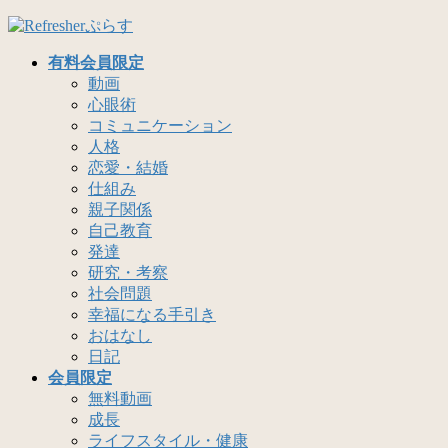
コ
ナ
ン
ビ
有料会員限定
テ
ゲ
動画
ン
ー
心眼術
ツ
シ
コミュニケーション
へ
ョ
人格
ス
ン
恋愛・結婚
キ
に
仕組み
ッ
移
親子関係
プ
動
自己教育
発達
研究・考察
社会問題
幸福になる手引き
おはなし
日記
会員限定
無料動画
成長
ライフスタイル・健康