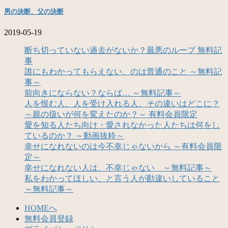
男の決断、父の決断
2019-05-19
断ち切っていない過去がないか？最悪のループ 無料記
事
誰にもわかってもらえない、のは普通のこと ～無料記
事～
前向きにならない？ならば… ～無料記事～
人を恨む人、人を受け入れる人、その違いはどこに？
～親の扱いが何を変えたのか？～ 有料会員限定
愛を知る人たち向け・愛されなかった人たちは何をし
ているのか？ ～動画抜粋～
幸せになれないのは今不幸じゃないから ～有料会員限
定～
幸せになれない人は、不幸じゃない ～無料記事～
私をわかってほしい、と言う人が勘違いしていること
～無料記事～
HOMEへ
無料会員登録