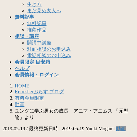
生き方
まだ見ぬ友人へ
無料記事
無料記事
推薦作品
相談・講座
開講中講座
対面相談のお申込み
電話相談のお申込み
会員限定 目安箱
ヘルプ
会員情報・ログイン
HOME
Refresherぷらす ブログ
有料会員限定
動画
ユングに学ぶ男女の成長 アニマ・アニムス 「元型
論」より
2019-05-19
/ 最終更新日時 :
2019-05-19
Yuuki Mogami
動画