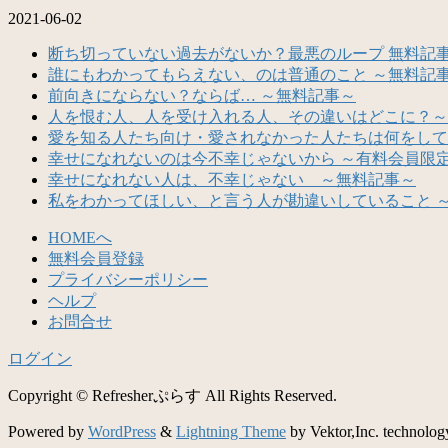
2021-06-02
断ち切っていない過去がないか？最悪のループ 無料記
誰にもわかってもらえない、のは普通のこと ～無料記
前向きにならない？ならば… ～無料記事～
人を恨む人、人を受け入れる人、その違いはどこに？～
愛を知る人たち向け・愛されなかった人たちは何をして
幸せになれないのは今不幸じゃないから ～有料会員限
幸せになれない人は、不幸じゃない ～無料記事～
私をわかってほしい、と言う人が勘違いしていること 
HOMEへ
無料会員登録
プライバシーポリシー
ヘルプ
お問合せ
ログイン
Copyright © Refresherぷらす All Rights Reserved.
Powered by
WordPress
&
Lightning Theme
by Vektor,Inc. technolog