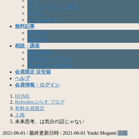
成長
ライフスタイル・健康
生き方
まだ見ぬ友人へ
無料記事
無料記事
推薦作品
相談・講座
開講中講座
対面相談のお申込み
電話相談のお申込み
会員限定 目安箱
ヘルプ
会員情報・ログイン
HOME
Refresherぷらす ブログ
有料会員限定
人格
未来思考、は気分の話じゃない
2021-06-01
/ 最終更新日時 :
2021-06-01
Yuuki Mogami
人格