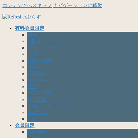
コンテンツへスキップ
ナビゲーションに移動
有料会員限定
動画
心眼術
コミュニケーション
人格
恋愛・結婚
仕組み
親子関係
自己教育
発達
研究・考察
社会問題
幸福になる手引き
おはなし
日記
会員限定
無料動画