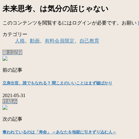
未来思考、は気分の話じゃない
このコンテンツを閲覧するにはログインが必要です。お願い
カテゴリー
人格
、
動画
、
有料会員限定
、
自己教育
最上記録
前の記事
立身出世、誰でもなれる？ 聞こえのいいことはまず嘘ばかり
2021-05-31
仕組み
次の記事
奪われているのは「寿命」 ～あなたを地獄に引きずり込む人～