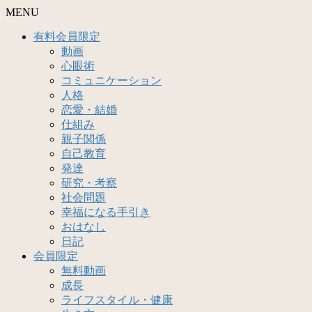
MENU
有料会員限定
動画
心眼術
コミュニケーション
人格
恋愛・結婚
仕組み
親子関係
自己教育
発達
研究・考察
社会問題
幸福になる手引き
おはなし
日記
会員限定
無料動画
成長
ライフスタイル・健康