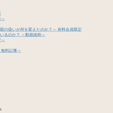
事
事～
親の扱いが何を変えたのか？～ 有料会員限定
いるのか？ ～動画抜粋～
定～
～無料記事～
y.