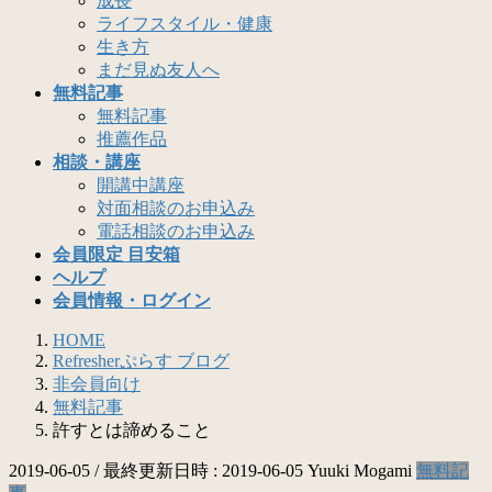
成長
ライフスタイル・健康
生き方
まだ見ぬ友人へ
無料記事
無料記事
推薦作品
相談・講座
開講中講座
対面相談のお申込み
電話相談のお申込み
会員限定 目安箱
ヘルプ
会員情報・ログイン
HOME
Refresherぷらす ブログ
非会員向け
無料記事
許すとは諦めること
2019-06-05
/ 最終更新日時 :
2019-06-05
Yuuki Mogami
無料記