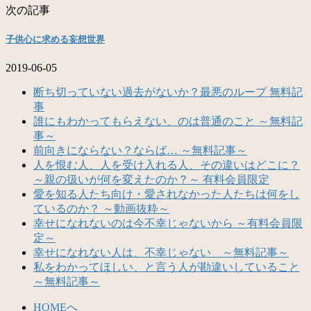
次の記事
子供心に求める妄想世界
2019-06-05
断ち切っていない過去がないか？最悪のループ 無料記
事
誰にもわかってもらえない、のは普通のこと ～無料記
事～
前向きにならない？ならば… ～無料記事～
人を恨む人、人を受け入れる人、その違いはどこに？
～親の扱いが何を変えたのか？～ 有料会員限定
愛を知る人たち向け・愛されなかった人たちは何をし
ているのか？ ～動画抜粋～
幸せになれないのは今不幸じゃないから ～有料会員限
定～
幸せになれない人は、不幸じゃない ～無料記事～
私をわかってほしい、と言う人が勘違いしていること
～無料記事～
HOMEへ