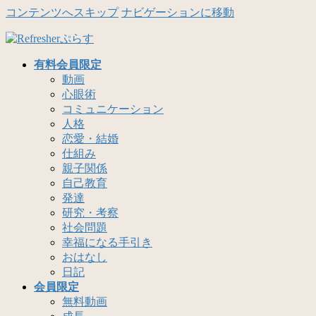
コンテンツへスキップ
ナビゲーションに移動
有料会員限定
動画
心眼術
コミュニケーション
人格
恋愛・結婚
仕組み
親子関係
自己教育
発達
研究・考察
社会問題
幸福になる手引き
おはなし
日記
会員限定
無料動画