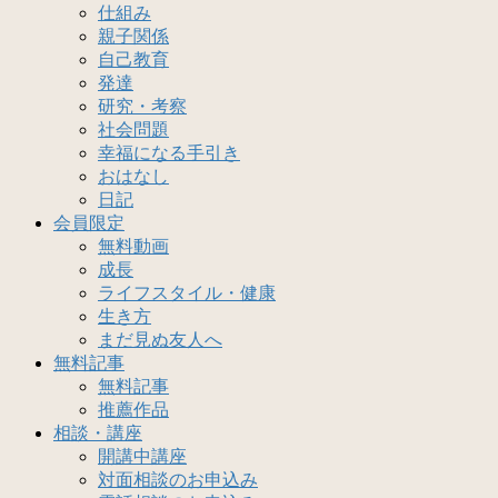
仕組み
親子関係
自己教育
発達
研究・考察
社会問題
幸福になる手引き
おはなし
日記
会員限定
無料動画
成長
ライフスタイル・健康
生き方
まだ見ぬ友人へ
無料記事
無料記事
推薦作品
相談・講座
開講中講座
対面相談のお申込み