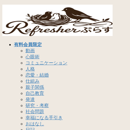
コ
ナ
ン
ビ
テ
ゲ
ン
ー
ツ
シ
へ
ョ
ス
ン
有料会員限定
キ
に
動画
ッ
移
心眼術
プ
動
コミュニケーション
人格
恋愛・結婚
仕組み
親子関係
自己教育
発達
研究・考察
社会問題
幸福になる手引き
おはなし
日記