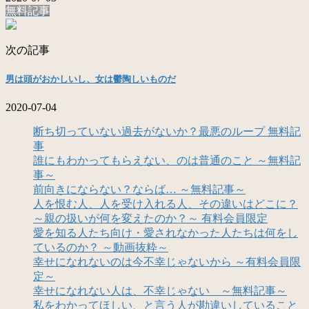
無料記事
次の記事
男は頭がおかしいし、女は鬱陶しいものだ
2020-07-04
断ち切っていない過去がないか？最悪のループ 無料記
事
誰にもわかってもらえない、のは普通のこと ～無料記
事～
前向きにならない？ならば… ～無料記事～
人を恨む人、人を受け入れる人、その違いはどこに？
～親の扱いが何を変えたのか？～ 有料会員限定
愛を知る人たち向け・愛されなかった人たちは何をし
ているのか？ ～動画抜粋～
幸せになれないのは今不幸じゃないから ～有料会員限
定～
幸せになれない人は、不幸じゃない ～無料記事～
私をわかってほしい、と言う人が勘違いしていること