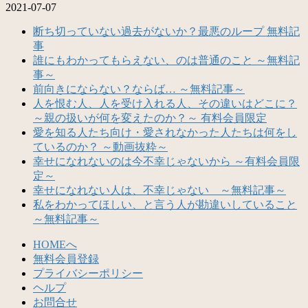
2021-07-07
断ち切っていない過去がないか？最悪のループ 無料記
事
誰にもわかってもらえない、のは普通のこと ～無料記
事～
前向きにならない？ならば… ～無料記事～
人を恨む人、人を受け入れる人、その違いはどこに？
～親の扱いが何を変えたのか？～ 有料会員限定
愛を知る人たち向け・愛されなかった人たちは何をし
ているのか？ ～動画抜粋～
幸せになれないのは今不幸じゃないから ～有料会員限
定～
幸せになれない人は、不幸じゃない ～無料記事～
私をわかってほしい、と言う人が勘違いしていること
～無料記事～
HOMEへ
無料会員登録
プライバシーポリシー
ヘルプ
お問合せ