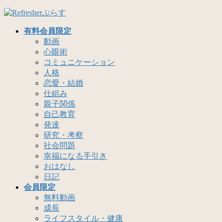
有料会員限定
動画
心眼術
コミュニケーション
人格
恋愛・結婚
仕組み
親子関係
自己教育
発達
研究・考察
社会問題
幸福になる手引き
おはなし
日記
会員限定
無料動画
成長
ライフスタイル・健康