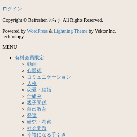
ログイン
Copyright © Refresherぷらす All Rights Reserved.
Powered by
WordPress
&
Lightning Theme
by Vektor,Inc.
technology.
MENU
有料会員限定
動画
心眼術
コミュニケーション
人格
恋愛・結婚
仕組み
親子関係
自己教育
発達
研究・考察
社会問題
幸福になる手引き