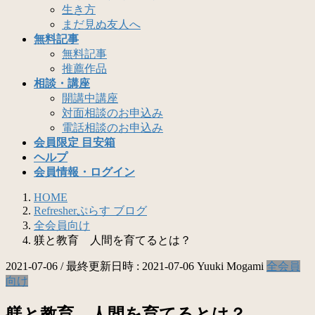
生き方
まだ見ぬ友人へ
無料記事
無料記事
推薦作品
相談・講座
開講中講座
対面相談のお申込み
電話相談のお申込み
会員限定 目安箱
ヘルプ
会員情報・ログイン
HOME
Refresherぷらす ブログ
全会員向け
躾と教育 人間を育てるとは？
2021-07-06
/ 最終更新日時 :
2021-07-06
Yuuki Mogami
全会員
向け
躾と教育 人間を育てるとは？