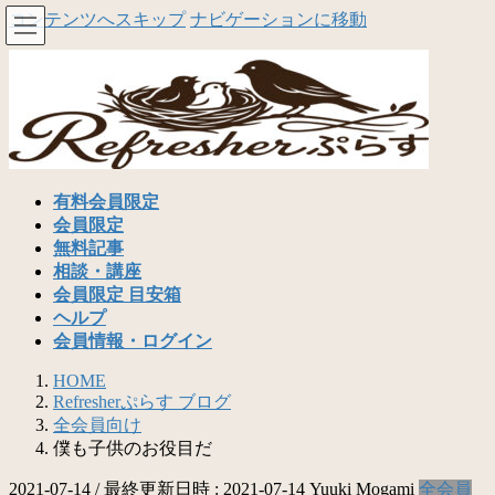
コンテンツへスキップ
ナビゲーションに移動
有料会員限定
会員限定
無料記事
相談・講座
会員限定 目安箱
ヘルプ
会員情報・ログイン
HOME
Refresherぷらす ブログ
全会員向け
僕も子供のお役目だ
2021-07-14
/ 最終更新日時 :
2021-07-14
Yuuki Mogami
全会員