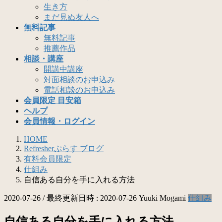
生き方
まだ見ぬ友人へ
無料記事
無料記事
推薦作品
相談・講座
開講中講座
対面相談のお申込み
電話相談のお申込み
会員限定 目安箱
ヘルプ
会員情報・ログイン
HOME
Refresherぷらす ブログ
有料会員限定
仕組み
自信ある自分を手に入れる方法
2020-07-26
/ 最終更新日時 :
2020-07-26
Yuuki Mogami
仕組み
自信ある自分を手に入れる方法