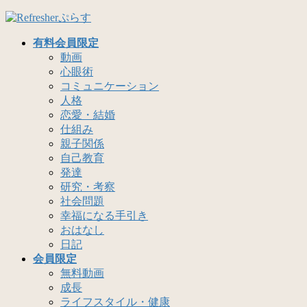
コ
ナ
ン
ビ
有料会員限定
テ
ゲ
動画
ン
ー
心眼術
ツ
シ
コミュニケーション
へ
ョ
人格
ス
ン
恋愛・結婚
キ
に
仕組み
ッ
移
親子関係
プ
動
自己教育
発達
研究・考察
社会問題
幸福になる手引き
おはなし
日記
会員限定
無料動画
成長
ライフスタイル・健康