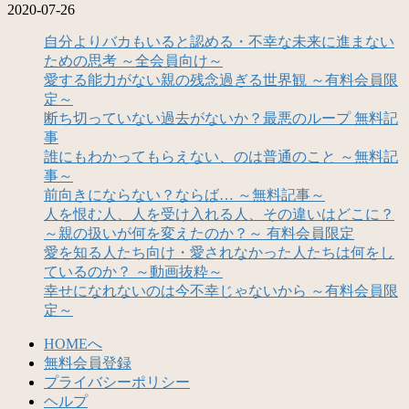
2020-07-26
自分よりバカもいると認める・不幸な未来に進まない
ための思考 ～全会員向け～
愛する能力がない親の残念過ぎる世界観 ～有料会員限
定～
断ち切っていない過去がないか？最悪のループ 無料記
事
誰にもわかってもらえない、のは普通のこと ～無料記
事～
前向きにならない？ならば… ～無料記事～
人を恨む人、人を受け入れる人、その違いはどこに？
～親の扱いが何を変えたのか？～ 有料会員限定
愛を知る人たち向け・愛されなかった人たちは何をし
ているのか？ ～動画抜粋～
幸せになれないのは今不幸じゃないから ～有料会員限
定～
HOMEへ
無料会員登録
プライバシーポリシー
ヘルプ