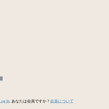
け
Log In
. あなたは会員ですか ?
会員について