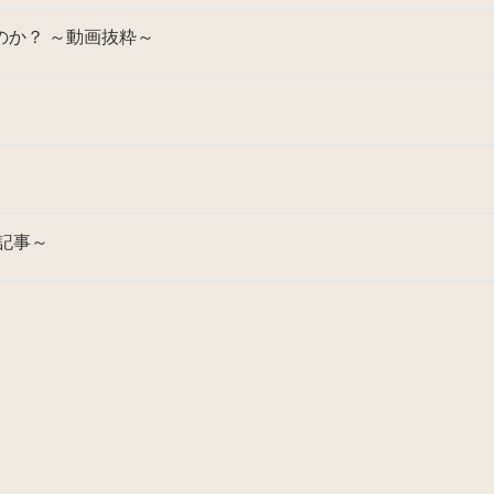
か？ ～動画抜粋～
記事～