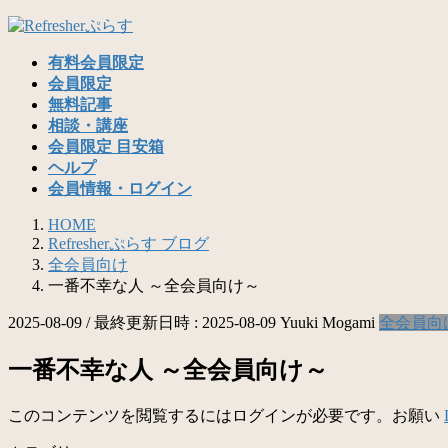
コ
ナ
ン
ビ
有料会員限定
テ
ゲ
会員限定
ン
ー
無料記事
ツ
シ
相談・講座
へ
ョ
会員限定 目安箱
ス
ン
ヘルプ
キ
に
会員情報・ログイン
ッ
移
プ
動
HOME
Refresherぷらす ブログ
全会員向け
一番不幸な人 ～全会員向け～
2025-08-09
/ 最終更新日時 :
2025-08-09
Yuuki Mogami
全会員向
一番不幸な人 ～全会員向け～
このコンテンツを閲覧するにはログインが必要です。お願い