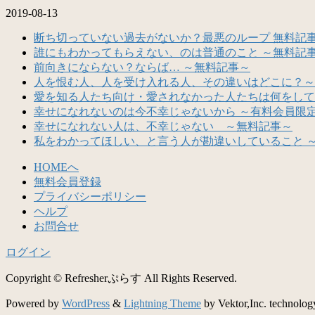
2019-08-13
断ち切っていない過去がないか？最悪のループ 無料記
誰にもわかってもらえない、のは普通のこと ～無料記
前向きにならない？ならば… ～無料記事～
人を恨む人、人を受け入れる人、その違いはどこに？～
愛を知る人たち向け・愛されなかった人たちは何をして
幸せになれないのは今不幸じゃないから ～有料会員限
幸せになれない人は、不幸じゃない ～無料記事～
私をわかってほしい、と言う人が勘違いしていること 
HOMEへ
無料会員登録
プライバシーポリシー
ヘルプ
お問合せ
ログイン
Copyright © Refresherぷらす All Rights Reserved.
Powered by
WordPress
&
Lightning Theme
by Vektor,Inc. technolog