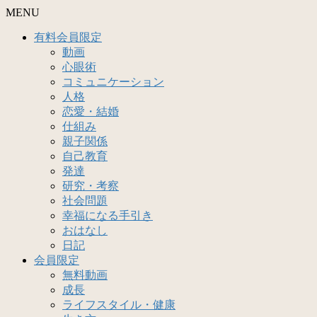
MENU
有料会員限定
動画
心眼術
コミュニケーション
人格
恋愛・結婚
仕組み
親子関係
自己教育
発達
研究・考察
社会問題
幸福になる手引き
おはなし
日記
会員限定
無料動画
成長
ライフスタイル・健康