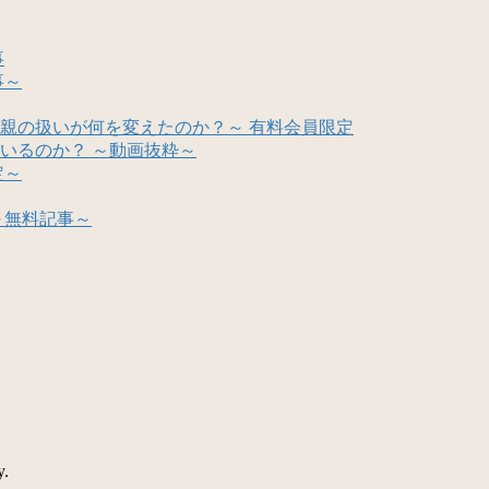
事
事～
親の扱いが何を変えたのか？～ 有料会員限定
いるのか？ ～動画抜粋～
定～
～無料記事～
y.