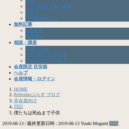
成長
ライフスタイル・健康
生き方
まだ見ぬ友人へ
無料記事
無料記事
推薦作品
相談・講座
開講中講座
対面相談のお申込み
電話相談のお申込み
会員限定 目安箱
ヘルプ
会員情報・ログイン
HOME
Refresherぷらす ブログ
非会員向け
日記
僕たちは死ぬまで子供
2019-08-13
/ 最終更新日時 :
2019-08-13
Yuuki Mogami
日記