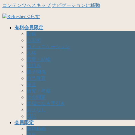
コンテンツへスキップ
ナビゲーションに移動
有料会員限定
動画
心眼術
コミュニケーション
人格
恋愛・結婚
仕組み
親子関係
自己教育
発達
研究・考察
社会問題
幸福になる手引き
おはなし
日記
会員限定
無料動画