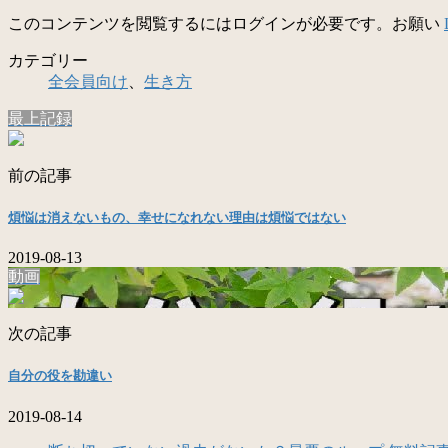
このコンテンツを閲覧するにはログインが必要です。お願い
カテゴリー
全会員向け
、
生き方
最上記録
前の記事
煩悩は消えないもの、幸せになれない理由は煩悩ではない
2019-08-13
動画
次の記事
自分の役を勘違い
2019-08-14