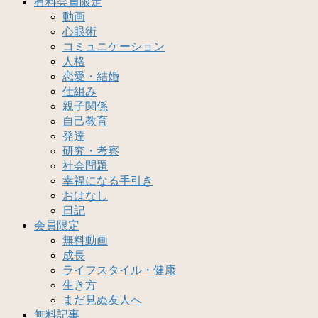
有料会員限定
動画
心眼術
コミュニケーション
人格
恋愛・結婚
仕組み
親子関係
自己教育
発達
研究・考察
社会問題
幸福になる手引き
おはなし
日記
会員限定
無料動画
成長
ライフスタイル・健康
生き方
まだ見ぬ友人へ
無料記事