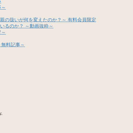
事
事～
親の扱いが何を変えたのか？～ 有料会員限定
いるのか？ ～動画抜粋～
定～
～無料記事～
y.