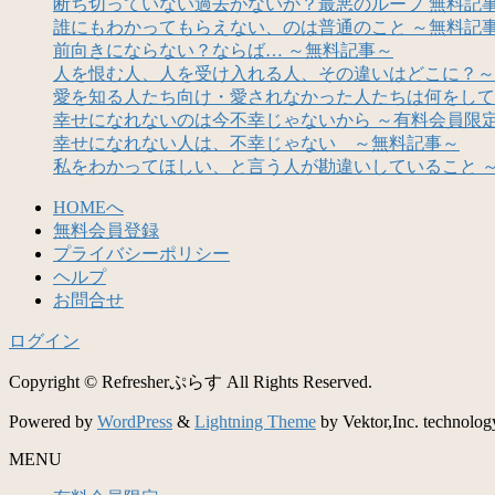
断ち切っていない過去がないか？最悪のループ 無料記
誰にもわかってもらえない、のは普通のこと ～無料記
前向きにならない？ならば… ～無料記事～
人を恨む人、人を受け入れる人、その違いはどこに？～
愛を知る人たち向け・愛されなかった人たちは何をして
幸せになれないのは今不幸じゃないから ～有料会員限
幸せになれない人は、不幸じゃない ～無料記事～
私をわかってほしい、と言う人が勘違いしていること 
HOMEへ
無料会員登録
プライバシーポリシー
ヘルプ
お問合せ
ログイン
Copyright © Refresherぷらす All Rights Reserved.
Powered by
WordPress
&
Lightning Theme
by Vektor,Inc. technolog
MENU