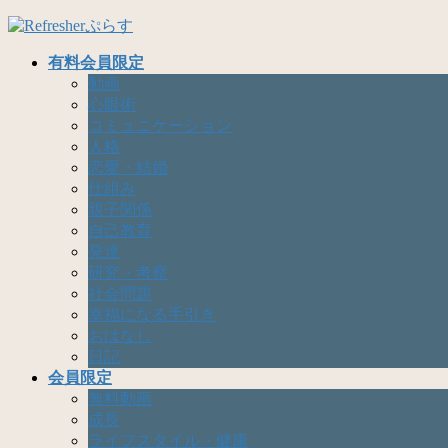
コ
ナ
ン
ビ
有料会員限定
テ
ゲ
動画
ン
ー
心眼術
ツ
シ
コミュニケーション
へ
ョ
人格
ス
ン
恋愛・結婚
キ
に
仕組み
ッ
移
親子関係
プ
動
自己教育
発達
研究・考察
社会問題
幸福になる手引き
おはなし
日記
会員限定
無料動画
成長
ライフスタイル・健康