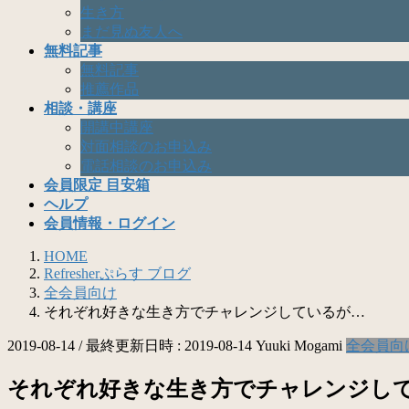
生き方
まだ見ぬ友人へ
無料記事
無料記事
推薦作品
相談・講座
開講中講座
対面相談のお申込み
電話相談のお申込み
会員限定 目安箱
ヘルプ
会員情報・ログイン
HOME
Refresherぷらす ブログ
全会員向け
それぞれ好きな生き方でチャレンジしているが…
2019-08-14
/ 最終更新日時 :
2019-08-14
Yuuki Mogami
全会員向
それぞれ好きな生き方でチャレンジし