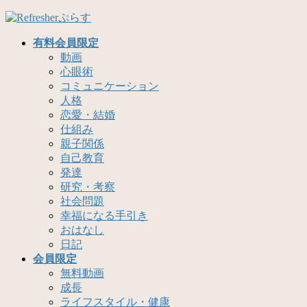
コ
ナ
ン
ビ
有料会員限定
テ
ゲ
動画
ン
ー
心眼術
ツ
シ
コミュニケーション
へ
ョ
人格
ス
ン
恋愛・結婚
キ
に
仕組み
ッ
移
親子関係
プ
動
自己教育
発達
研究・考察
社会問題
幸福になる手引き
おはなし
日記
会員限定
無料動画
成長
ライフスタイル・健康