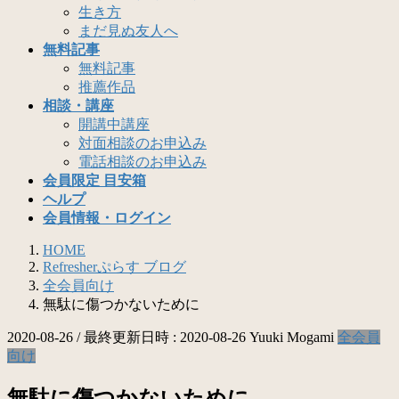
生き方
まだ見ぬ友人へ
無料記事
無料記事
推薦作品
相談・講座
開講中講座
対面相談のお申込み
電話相談のお申込み
会員限定 目安箱
ヘルプ
会員情報・ログイン
HOME
Refresherぷらす ブログ
全会員向け
無駄に傷つかないために
2020-08-26
/ 最終更新日時 :
2020-08-26
Yuuki Mogami
全会員
向け
無駄に傷つかないために