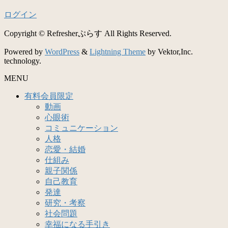
ログイン
Copyright © Refresherぷらす All Rights Reserved.
Powered by
WordPress
&
Lightning Theme
by Vektor,Inc.
technology.
MENU
有料会員限定
動画
心眼術
コミュニケーション
人格
恋愛・結婚
仕組み
親子関係
自己教育
発達
研究・考察
社会問題
幸福になる手引き