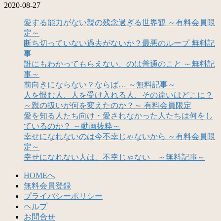
2020-08-27
愛する能力がない親の残念過ぎる世界観 ～有料会員限
定～
断ち切っていない過去がないか？最悪のループ 無料記
事
誰にもわかってもらえない、のは普通のこと ～無料記
事～
前向きにならない？ならば… ～無料記事～
人を恨む人、人を受け入れる人、その違いはどこに？
～親の扱いが何を変えたのか？～ 有料会員限定
愛を知る人たち向け・愛されなかった人たちは何をし
ているのか？ ～動画抜粋～
幸せになれないのは今不幸じゃないから ～有料会員限
定～
幸せになれない人は、不幸じゃない ～無料記事～
HOMEへ
無料会員登録
プライバシーポリシー
ヘルプ
お問合せ