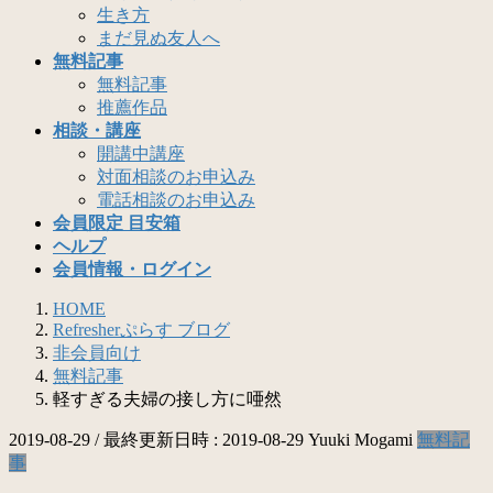
生き方
まだ見ぬ友人へ
無料記事
無料記事
推薦作品
相談・講座
開講中講座
対面相談のお申込み
電話相談のお申込み
会員限定 目安箱
ヘルプ
会員情報・ログイン
HOME
Refresherぷらす ブログ
非会員向け
無料記事
軽すぎる夫婦の接し方に唖然
2019-08-29
/ 最終更新日時 :
2019-08-29
Yuuki Mogami
無料記
事