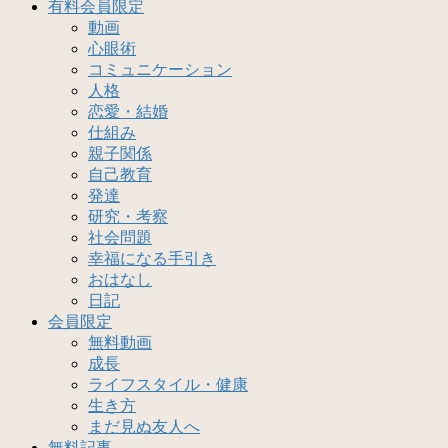
有料会員限定
動画
心眼術
コミュニケーション
人格
恋愛・結婚
仕組み
親子関係
自己教育
発達
研究・考察
社会問題
幸福になる手引き
おはなし
日記
会員限定
無料動画
成長
ライフスタイル・健康
生き方
まだ見ぬ友人へ
無料記事