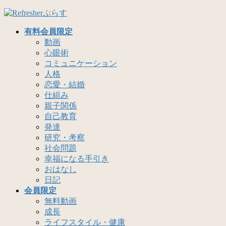
コ
ナ
ン
ビ
有料会員限定
テ
ゲ
動画
ン
ー
心眼術
ツ
シ
コミュニケーション
へ
ョ
人格
ス
ン
恋愛・結婚
キ
に
仕組み
ッ
移
親子関係
プ
動
自己教育
発達
研究・考察
社会問題
幸福になる手引き
おはなし
日記
会員限定
無料動画
成長
ライフスタイル・健康