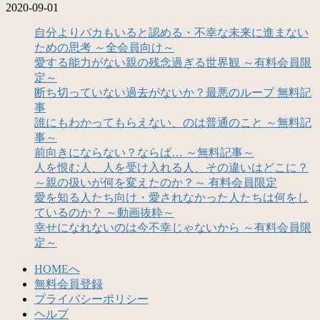
2020-09-01
自分よりバカもいると認める・不幸な未来に進まない
ための思考 ～全会員向け～
愛する能力がない親の残念過ぎる世界観 ～有料会員限
定～
断ち切っていない過去がないか？最悪のループ 無料記
事
誰にもわかってもらえない、のは普通のこと ～無料記
事～
前向きにならない？ならば… ～無料記事～
人を恨む人、人を受け入れる人、その違いはどこに？
～親の扱いが何を変えたのか？～ 有料会員限定
愛を知る人たち向け・愛されなかった人たちは何をし
ているのか？ ～動画抜粋～
幸せになれないのは今不幸じゃないから ～有料会員限
定～
HOMEへ
無料会員登録
プライバシーポリシー
ヘルプ