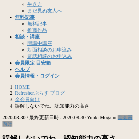
生き方
まだ見ぬ友人へ
無料記事
無料記事
推薦作品
相談・講座
開講中講座
対面相談のお申込み
電話相談のお申込み
会員限定 目安箱
ヘルプ
会員情報・ログイン
HOME
Refresherぷらす ブログ
全会員向け
誤解しないでね、認知能力の高さ
2020-08-30
/ 最終更新日時 :
2020-08-30
Yuuki Mogami
全会員
向け
誤解しないでね、認知能力の高さ