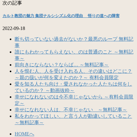
次の記事
カルト教団の魅力 集団ナルシシズム化の理由 悟りの道への障害
2022-09-18
断ち切っていない過去がないか？最悪のループ 無料記
事
誰にもわかってもらえない、のは普通のこと ～無料記
事～
前向きにならない？ならば… ～無料記事～
人を恨む人、人を受け入れる人、その違いはどこに？
～親の扱いが何を変えたのか？～ 有料会員限定
愛を知る人たち向け・愛されなかった人たちは何をし
ているのか？ ～動画抜粋～
幸せになれないのは今不幸じゃないから ～有料会員限
定～
幸せになれない人は、不幸じゃない ～無料記事～
私をわかってほしい、と言う人が勘違いしていること
～無料記事～
HOMEへ