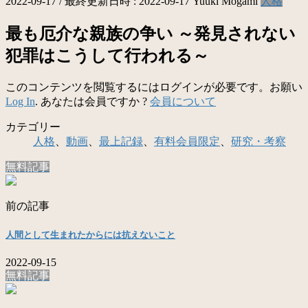
2022-09-17
/ 最終更新日時 :
2022-09-17
Yuuki Mogami
人格
最も厄介な親族の争い ～発見されない
犯罪はこうして行われる～
このコンテンツを閲覧するにはログインが必要です。お願い
Log In
. あなたは会員ですか ?
会員について
カテゴリー
人格
、
動画
、
最上記録
、
有料会員限定
、
研究・考察
無料記事
前の記事
人間として生まれたからには抗えないこと
2022-09-15
無料記事