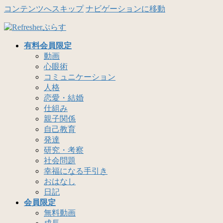
コンテンツへスキップ
ナビゲーションに移動
有料会員限定
動画
心眼術
コミュニケーション
人格
恋愛・結婚
仕組み
親子関係
自己教育
発達
研究・考察
社会問題
幸福になる手引き
おはなし
日記
会員限定
無料動画