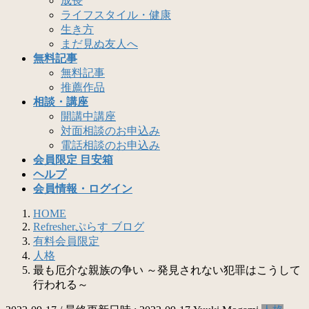
成長
ライフスタイル・健康
生き方
まだ見ぬ友人へ
無料記事
無料記事
推薦作品
相談・講座
開講中講座
対面相談のお申込み
電話相談のお申込み
会員限定 目安箱
ヘルプ
会員情報・ログイン
HOME
Refresherぷらす ブログ
有料会員限定
人格
最も厄介な親族の争い ～発見されない犯罪はこうして
行われる～