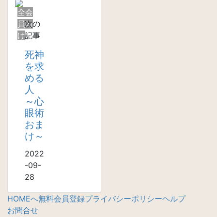
全会
員向
次の
け
記事
死神
を求
める
人
～心
眼術
おま
け～
2022
-09-
28
HOMEへ
無料会員登録
プライバシーポリシー
ヘルプ
お問合せ