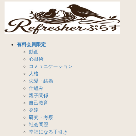
コ
ナ
ン
ビ
テ
ゲ
ン
ー
ツ
シ
へ
ョ
有料会員限定
ス
ン
動画
キ
に
心眼術
ッ
移
コミュニケーション
プ
動
人格
恋愛・結婚
仕組み
親子関係
自己教育
発達
研究・考察
社会問題
幸福になる手引き