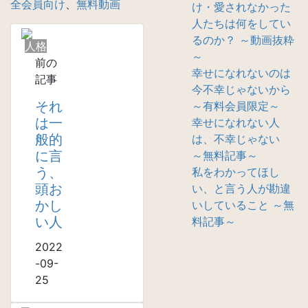
全会員向け
、
無料動画
け・愛されなかった
人たちは何をしてい
るのか？ ～動画抜粋
人格
～
前の
幸せになれないのは
記事
今不幸じゃないから
それ
～有料会員限定～
は一
幸せになれない人
般的
は、不幸じゃない
に言
～無料記事～
う、
私をわかってほし
頭お
い、と言う人が勘違
かし
いしていること ～無
い人
料記事～
2022
-09-
25