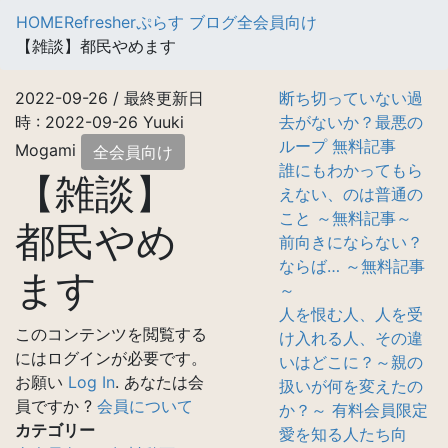
HOME
Refresherぷらす ブログ
全会員向け
【雑談】都民やめます
2022-09-26
/ 最終更新日
断ち切っていない過
時 :
2022-09-26
Yuuki
去がないか？最悪の
ループ 無料記事
Mogami
全会員向け
誰にもわかってもら
【雑談】
えない、のは普通の
こと ～無料記事～
都民やめ
前向きにならない？
ならば… ～無料記事
ます
～
人を恨む人、人を受
このコンテンツを閲覧する
け入れる人、その違
にはログインが必要です。
いはどこに？～親の
お願い
Log In
. あなたは会
扱いが何を変えたの
員ですか ?
会員について
か？～ 有料会員限定
カテゴリー
愛を知る人たち向